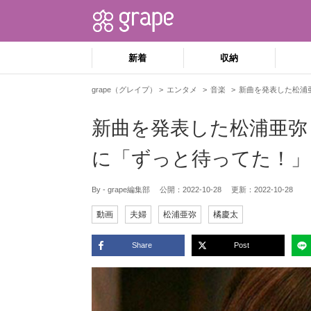
新着
収納
grape（グレイプ）
エンタメ
音楽
新曲を発表した松浦
新曲を発表した松浦亜弥
に「ずっと待ってた！」
By - grape編集部
公開：
2022-10-28
更新：
2022-10-28
動画
夫婦
松浦亜弥
橘慶太
Share
Post