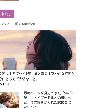
新着記事
エンタメ」に関する新着記事
く間にすぎていく1年 父と過ごす穏やかな時間と
分にとって『大切なこと』
5.12.28
最終ページが見えてきた『5年日
記』 トイプードルとの思い出
と、その節目がくれた変化とは
2025.12.14