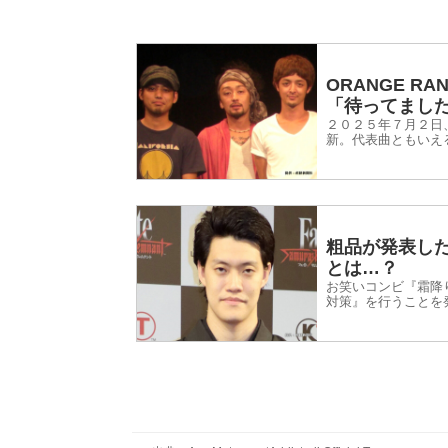
ORANGE 
「待ってまし
２０２５年７月２日、
新。代表曲ともいえ
れたことを報告しま
は、『ナツい平成あ
粗品が発表し
とは…？
お笑いコンビ『霜降
対策』を行うことを
マンライブ『道化師
けることを決めまし