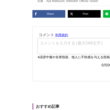
出典
Aya Matsuura ‘Addicted’ Official Teaser
Share
Post
おすすめ記事