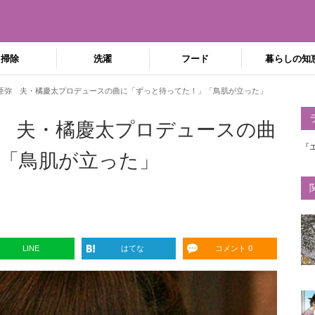
掃除
洗濯
フード
暮らしの知
亜弥 夫・橘慶太プロデュースの曲に「ずっと待ってた！」「鳥肌が立った」
 夫・橘慶太プロデュースの曲
『
「鳥肌が立った」
LINE
はてな
コメント 0