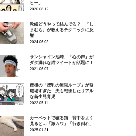
ヒー」
2020.08.12
靴紐どうやって結んでる？ 『し
まむら』が教えるテクニックに反
響
2024.06.03
サンシャイン池崎、『心の声』が
ダダ漏れな猫ツイートが話題に！
2021.06.07
産後の「授乳の無限ループ」が修
羅場すぎた 夫も戦慄したリアル
な新生児育児
2022.05.11
カーペットで寝る猫 背中をよく
見ると…「激カワ」「行き倒れ」
2025.01.31