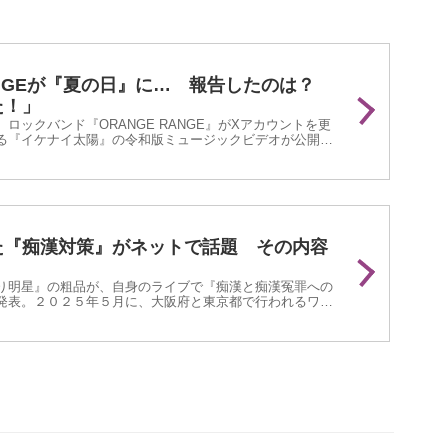
RANGEが『夏の日』に… 報告したのは？
た！」
ロックバンド『ORANGE RANGE』がXアカウントを更
る『イケナイ太陽』の令和版ミュージックビデオが公開さ
した！同アカウントいわく、「ミュージックビデオ内に
るある』が７２個ある」ようで…。
た『痴漢対策』がネットで話題 その内容
り明星』の粗品が、自身のライブで『痴漢と痴漢冤罪への
発表。２０２５年５月に、大阪府と東京都で行われるワン
のギャロップ』にて、男性と女性の観覧エリアを完全に分
た。