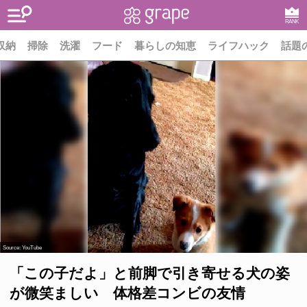
RANK
収納
掃除
洗濯
フード
暮らしの知恵
ライフハック
話題
Source:
YouTube
「この子だよ」と前脚で引き寄せる犬の姿
が微笑ましい 体格差コンビの友情