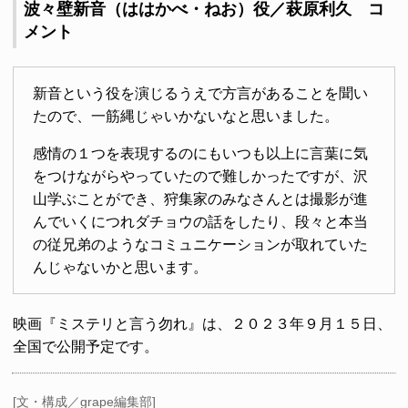
波々壁新音（ははかべ・ねお）役／萩原利久 コ
メント
新音という役を演じるうえで方言があることを聞い
たので、一筋縄じゃいかないなと思いました。
感情の１つを表現するのにもいつも以上に言葉に気
をつけながらやっていたので難しかったですが、沢
山学ぶことができ、狩集家のみなさんとは撮影が進
んでいくにつれダチョウの話をしたり、段々と本当
の従兄弟のようなコミュニケーションが取れていた
んじゃないかと思います。
映画『ミステリと言う勿れ』は、２０２３年９月１５日、
全国で公開予定です。
[文・構成／grape編集部]