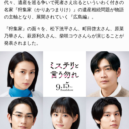
代々、遺産を巡る争いで死者さえ出るといういわく付きの
名家『狩集家（かりあつまりけ）』の遺産相続問題が物語
の主軸となり、展開されていく『広島編』。
『狩集家』の面々を、松下洸平さん、町田啓太さん、原菜
乃華さん、萩原利久さん、柴咲コウさんらが演じることが
発表されました。