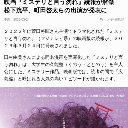
映画『ミステリと言う勿れ』続報が解禁
松下洸平、町田啓太らの出演が発表に
By - grape編集部
更新：
2023-03-24
２０２２年に菅田将暉さん主演でドラマ化された『ミステ
リと言う勿れ』（フジテレビ系）の映画版の続報が、２０
２３年３月２４日に発表されました。
田村由美さんによる同名漫画を実写化した『ミステリと言
う勿れ』は、大学生の久能整（くのう・ととのう）を主人
公にした、ミステリー作品。映画版では、読者の間で『広
島編』と呼ばれる人気の高いエピソードが描かれます。