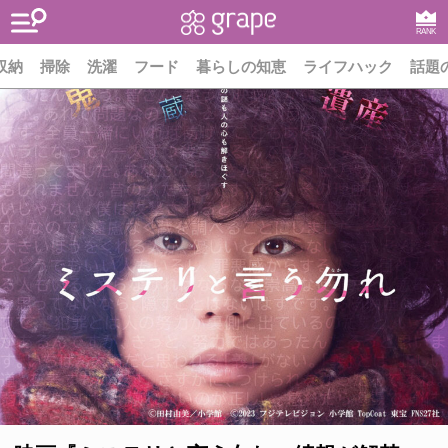
RANK
収納
掃除
洗濯
フード
暮らしの知恵
ライフハック
話題