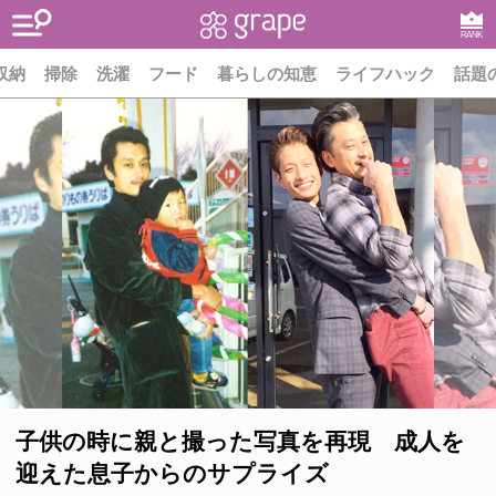
RANK
収納
掃除
洗濯
フード
暮らしの知恵
ライフハック
話題
子供の時に親と撮った写真を再現 成人を
迎えた息子からのサプライズ