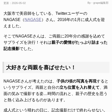
By - grape編集部
更新：
2026-05-02
大阪市で美容師をしている、Twitterユーザーの
NAGASE（
NAGASE
）さん。2016年の1月に成人式を迎
えました。
そこでNAGASEさんは、ご両親に20年分の感謝を込めて
サプライズを決行！それは
親子の愛情がたっぷり詰まった
記念撮影
でした。
大好きな両親を喜ばせたい！
NAGASEさんが考えたのは、
子供の頃の写真を再現
すると
いうサプライズ。両親と自分の
立ち位置を入れ替えて
、満
面の笑みで撮影する姿…時間の流れと、親子の歴史を思う
と熱く込み上げるものがあります。
成人式という晴れの日に、記念撮影だけで終わらせない。