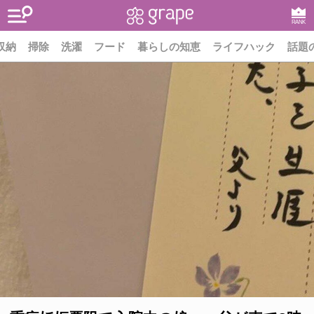
RANK
収納
掃除
洗濯
フード
暮らしの知恵
ライフハック
話題