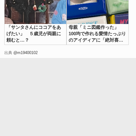
「サンタさんにココアをあ
母親「ミニ図鑑作った」
げたい」 ５歳児が両親に
100均で作れる愛情たっぷり
頼むと…？
のアイディアに「絶対喜
ぶ」「作りたい」
出典
@m19400102