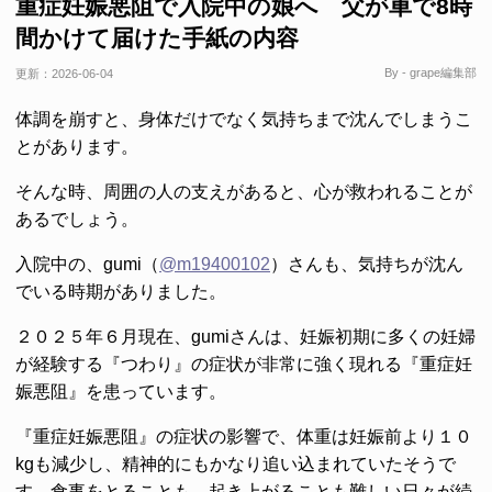
重症妊娠悪阻で入院中の娘へ 父が車で8時
間かけて届けた手紙の内容
By - grape編集部
更新：
2026-06-04
体調を崩すと、身体だけでなく気持ちまで沈んでしまうこ
とがあります。
そんな時、周囲の人の支えがあると、心が救われることが
あるでしょう。
入院中の、gumi（
@m19400102
）さんも、気持ちが沈ん
でいる時期がありました。
２０２５年６月現在、gumiさんは、妊娠初期に多くの妊婦
が経験する『つわり』の症状が非常に強く現れる『重症妊
娠悪阻』を患っています。
『重症妊娠悪阻』の症状の影響で、体重は妊娠前より１０
kgも減少し、精神的にもかなり追い込まれていたそうで
す。食事をとることも、起き上がることも難しい日々が続