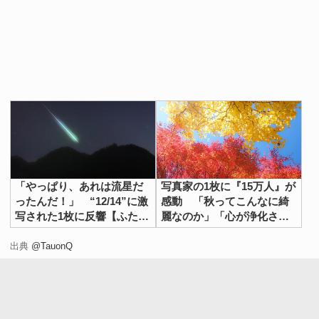
「やっぱり、あれは流星だ
写真家の1枚に『15万人』が
ったんだ！」 “12/14”に激
感動 「秋ってこんなに綺
写された1枚に反響【ふたご
麗なのか」「心が浄化され
座流星群】
た」
出典
@TauonQ