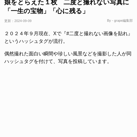
娘をとらえた１枚 二度と撮れない写真に
「一生の宝物」「心に残る」
By - grape編集部
更新：
2024-09-09
２０２４年９月現在、Xで『#二度と撮れない画像を貼れ』
というハッシュタグが流行。
偶然撮れた面白い瞬間や珍しい風景などを撮影した人が同
ハッシュタグを付けて、写真を投稿しています。