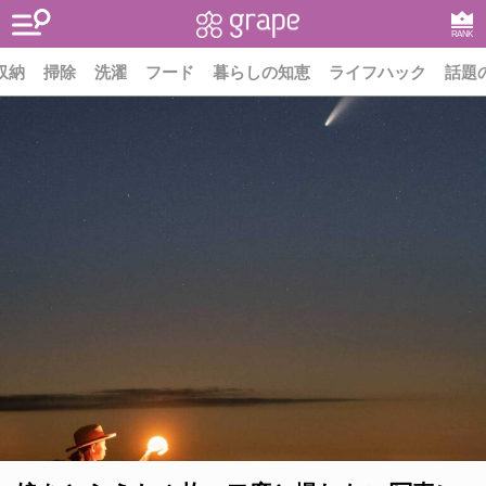
RANK
収納
掃除
洗濯
フード
暮らしの知恵
ライフハック
話題