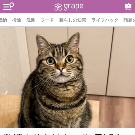
RANK
収納
掃除
洗濯
フード
暮らしの知恵
ライフハック
話題