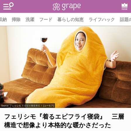
RANK
収納
掃除
洗濯
フード
暮らしの知恵
ライフハック
話題
Source:
フェリシモ ＹＯＵ＋ＭＯＲＥ！ [ユーモア]
フェリシモ『着るエビフライ寝袋』 三層
構造で想像より本格的な暖かさだった