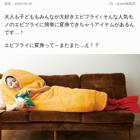
By - grape編集部
更新：
2026-06-04
大人も子どももみんなが大好きエビフライ♪ そんな人気モ
ノのエビフライに簡単に変身できちゃうアイテムがあるん
です…！
エビフライに変身って～またまた…え！？