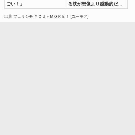
ごい！」
る枕が想像より感動的だっ
た
出典
フェリシモ ＹＯＵ＋ＭＯＲＥ！ [ユーモア]