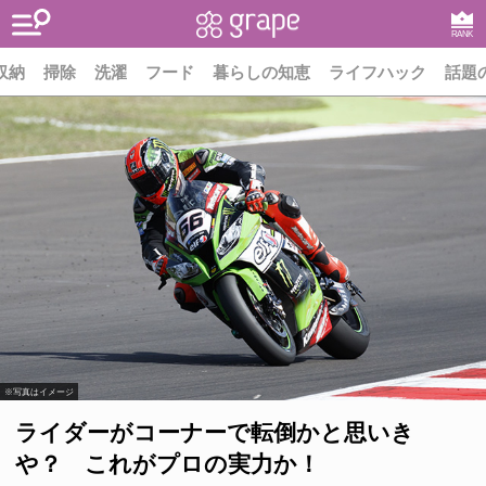
RANK
収納
掃除
洗濯
フード
暮らしの知恵
ライフハック
話題
※写真はイメージ
ライダーがコーナーで転倒かと思いき
や？ これがプロの実力か！