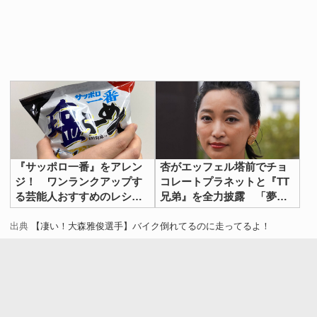
『サッポロ一番』をアレン
杏がエッフェル塔前でチョ
ジ！ ワンランクアップす
コレートプラネットと『TT
る芸能人おすすめのレシピ
兄弟』を全力披露 「夢が
【３選】
叶った」
出典
【凄い！大森雅俊選手】バイク倒れてるのに走ってるよ！