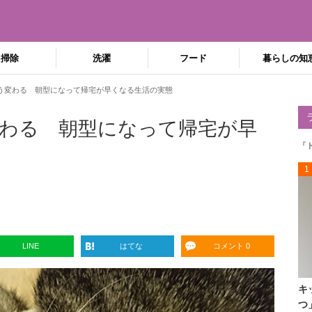
掃除
洗濯
フード
暮らしの知
う変わる 朝型になって帰宅が早くなる生活の実態
わる 朝型になって帰宅が早
『
1
LINE
はてな
コメント 0
キ
つ