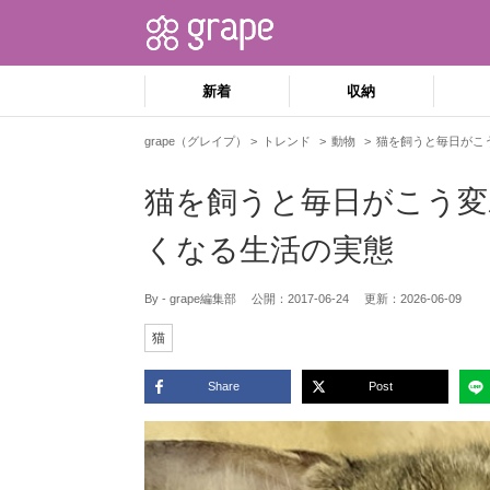
新着
収納
grape（グレイプ）
トレンド
動物
猫を飼うと毎日がこ
猫を飼うと毎日がこう変
くなる生活の実態
By - grape編集部
公開：
2017-06-24
更新：
2026-06-09
猫
Share
Post