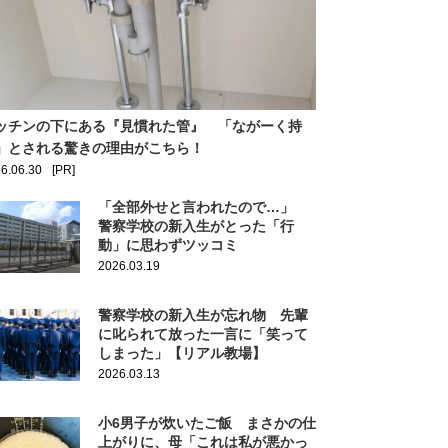
ッチンの下にある『見慣れた管』 「ながーく持
」とされる驚きの理由がこちら！
6.06.30
[PR]
「全部外せと言われたので…」
警察学校の新入生がとった「行
動」に思わずツッコミ
2026.03.19
警察学校の新入生が忘れ物 先輩
に叱られて放った一言に「笑って
しまった」【リアル教場】
2026.03.13
小6男子が炊いたご飯 まさかの仕
上がりに、母「これは私が悪かっ