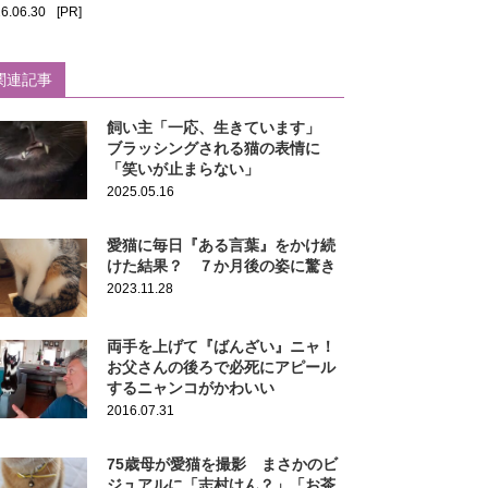
6.06.30
[PR]
関連記事
飼い主「一応、生きています」
ブラッシングされる猫の表情に
「笑いが止まらない」
2025.05.16
愛猫に毎日『ある言葉』をかけ続
けた結果？ ７か月後の姿に驚き
2023.11.28
両手を上げて『ばんざい』ニャ！
お父さんの後ろで必死にアピール
するニャンコがかわいい
2016.07.31
75歳母が愛猫を撮影 まさかのビ
ジュアルに「志村けん？」「お茶