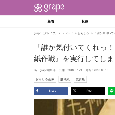
新着
収納
grape（グレイプ）
トレンド
おもしろ
「誰か気付いて
「誰か気付いてくれっ！
紙作戦』を実行してしま
By - grape編集部
公開：
2018-07-29
更新：
2018-09-10
おもしろ画像
貼り紙
飲食店
Share
Post