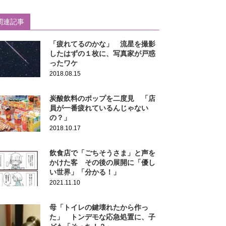
関連記事
「疲れてるのかな」 流星を撮影
したはずの１枚に、写真家が戸惑
ったワケ
2018.08.15
炭酸飲料のポップを二度見 「店
員が一番疲れているんじゃない
の？」
2018.10.17
飲食店で「ごちそうさま」と声を
かけた客 その後の展開に「優し
い世界」「分かる！」
2021.11.10
母「トイレの鍵壊れたから作っ
た」 トンデモな応急処置に、子