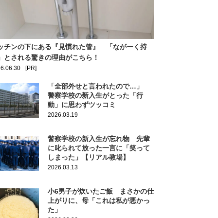
ッチンの下にある『見慣れた管』 「ながーく持
」とされる驚きの理由がこちら！
6.06.30
[PR]
「全部外せと言われたので…」
警察学校の新入生がとった「行
動」に思わずツッコミ
2026.03.19
警察学校の新入生が忘れ物 先輩
に叱られて放った一言に「笑って
しまった」【リアル教場】
2026.03.13
小6男子が炊いたご飯 まさかの仕
上がりに、母「これは私が悪かっ
た」