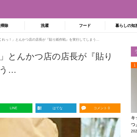
掃除
洗濯
フード
暮らしの知
くれっ！」とんかつ店の店長が『貼り紙作戦』を実行してしまう…
」とんかつ店の店長が『貼り
1
う…
LINE
はてな
コメント 0
キ
つ
202