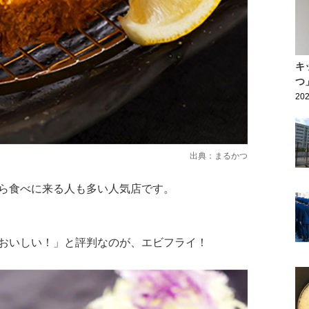
キ
つ
202
出典：
まるかつ
ら食べに来る人も多い人気店です。
おいしい！」と評判なのが、エビフライ！