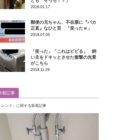
ども「そっち！？」
2018.01.17
郵便の兄ちゃん、不在票に『バカ
正直』なひと言 「笑ったｗ」
2018.07.05
「笑った」「これはビビる」 飼
い主をドキッとさせた衝撃の光景
がこちら
2018.11.29
新着記事
トレンド」に関する新着記事