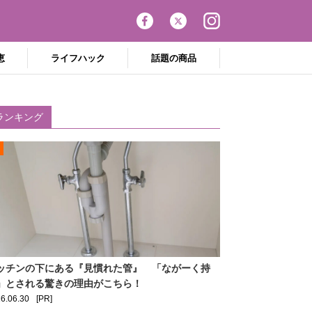
恵
ライフハック
話題の商品
ランキング
ッチンの下にある『見慣れた管』 「ながーく持
」とされる驚きの理由がこちら！
6.06.30
[PR]