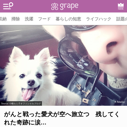
RANK
収納
掃除
洗濯
フード
暮らしの知恵
ライフハック
話題
Source:
小柳ルミ子オフィシャルブログ
がんと戦った愛犬が空へ旅立つ 残してく
れた奇跡に涙…