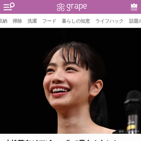
RANK
収納
掃除
洗濯
フード
暮らしの知恵
ライフハック
話題