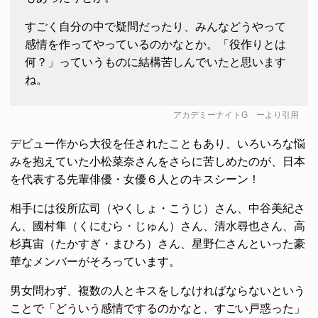
すごく自分の中で疑問だったり、みんなどうやって
感情を作ってやっているのかなとか。「役作りとは
何？」っていうものに結構苦しんでいたと思います
ね。
アカデミーナイトG
ーより引用
デビュー作から大役を任されたこともあり、いろいろな悩
みを抱えていた小松菜奈さんをさらに苦しめたのが、日本
を代表する先輩俳優・女優６人とのキスシーン！
相手には役所広司（やくしょ・こうじ）さん、中谷美紀さ
ん、國村隼（くにむら・じゅん）さん、清水尋也さん、高
杉真宙（たかすぎ・まひろ）さん、星野仁さんといった豪
華なメンバーがそろっています。
男女問わず、複数の人とキスをしなければならないという
ことで「どういう感情でするのかなと、すごい戸惑った」