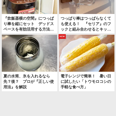
『炊飯器横の空間』につっぱ
つっぱり棒はつっぱらなくて
り棒を縦にセット デッドス
も使える！ 『セリア』のフ
ペースを有効活用する方法が
ックと組み合わせるとキッチ
便利
ン収納がアップ！
new
夏の水筒、氷を入れるなら
電子レンジで簡単！ 暑い日
先？後？ プロが『正しい使
に試したい「トウモロコシの
用法』を解説
手軽な食べ方」