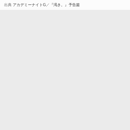
出典
アカデミーナイトG
／
『渇き。』予告篇