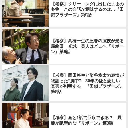
【考察】クリーニングに出したままの
冬物 この会話が意味するのは…『田
鎖ブラザーズ』第9話
【考察】高橋一生の圧巻の演技が光る
最終回 光誠＝英人はどこへ『リボー
ン』第9話
【考察】岡田将生と染谷将太の表情が
物語った“胸中” 30年の愛と悲しい
真実が判明する 『田鎖ブラザーズ』
第8話
【考察】あと1話で回収できる？ 展
開が絶望的な『リボーン』第8話