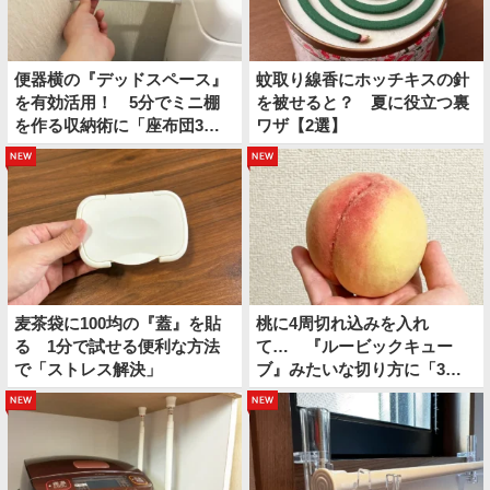
便器横の『デッドスペース』
蚊取り線香にホッチキスの針
を有効活用！ 5分でミニ棚
を被せると？ 夏に役立つ裏
を作る収納術に「座布団3
ワザ【2選】
枚！」
new
new
麦茶袋に100均の『蓋』を貼
桃に4周切れ込みを入れ
る 1分で試せる便利な方法
て… 『ルービックキュー
で「ストレス解決」
ブ』みたいな切り方に「3分
もかからない」「簡単」
new
new