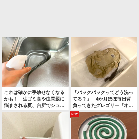
これは確かに手放せなくなる
「バックパックってどう洗っ
かも！ 生ゴミ臭や虫問題に
てる？」 4か月ほぼ毎日背
悩まされる夏、台所でシュッ
負ってきたグレゴリー『オー
としてみたら…
ルデイ』を…
new