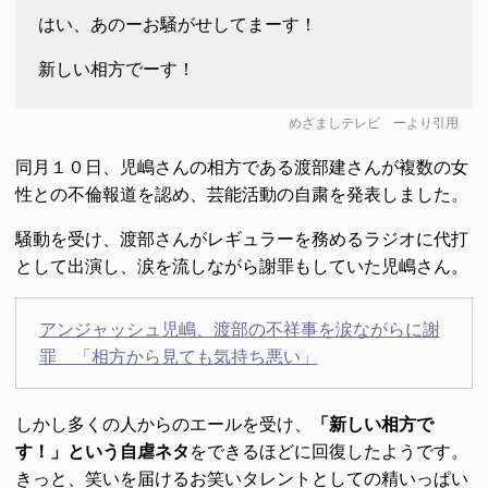
はい、あのーお騒がせしてまーす！
新しい相方でーす！
めざましテレビ
ーより引用
同月１０日、児嶋さんの相方である渡部建さんが複数の女
性との不倫報道を認め、芸能活動の自粛を発表しました。
騒動を受け、渡部さんがレギュラーを務めるラジオに代打
として出演し、涙を流しながら謝罪もしていた児嶋さん。
アンジャッシュ児嶋、渡部の不祥事を涙ながらに謝
罪 「相方から見ても気持ち悪い」
しかし多くの人からのエールを受け、
「新しい相方で
す！」という自虐ネタ
をできるほどに回復したようです。
きっと、笑いを届けるお笑いタレントとしての精いっぱい