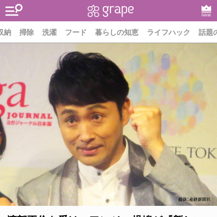
RANK
収納
掃除
洗濯
フード
暮らしの知恵
ライフハック
話題