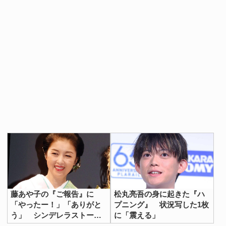
藤あや子の『ご報告』に
松丸亮吾の身に起きた『ハ
「やったー！」「ありがと
プニング』 状況写した1枚
う」 シンデレラストーリ
に「震える」
ーに感動の声