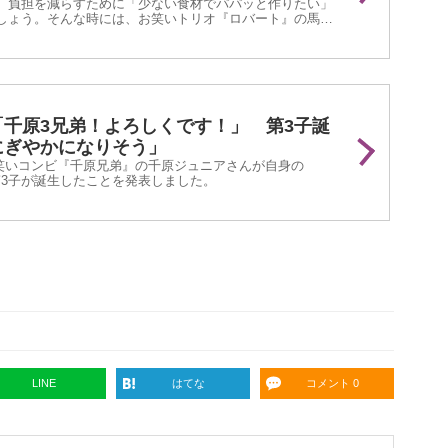
、負担を減らすために「少ない食材でパパッと作りたい」
しょう。そんな時には、お笑いトリオ『ロバート』の馬場
『ふわとろ豚玉炒め』を作ってみてはいかがでしょうか。
千原3兄弟！よろしくです！」 第3子誕
にぎやかになりそう」
、お笑いコンビ『千原兄弟』の千原ジュニアさんが自身の
新。第3子が誕生したことを発表しました。
LINE
はてな
コメント 0