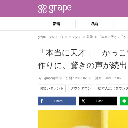
新着
収納
grape（グレイプ）
エンタメ
芸能
「本当に天才」「か
「本当に天才」「かっこ
作りに、驚きの声が続出
By - grape編集部
公開：
2021-02-06
更新：
2021-02-06
お笑いタレント
ダウンタウン
松本人志（ダウン
Share
Post