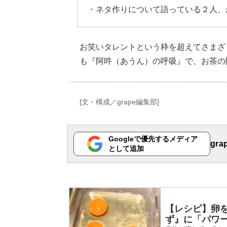
・ネタ作りについて語っている２人、
お笑いタレントという枠を超えてさまざ
も『阿吽（あうん）の呼吸』で、お茶の
[文・構成／grape編集部]
Googleで優先するメディア
gr
として追加
【レシピ】卵
ず』に「パワ