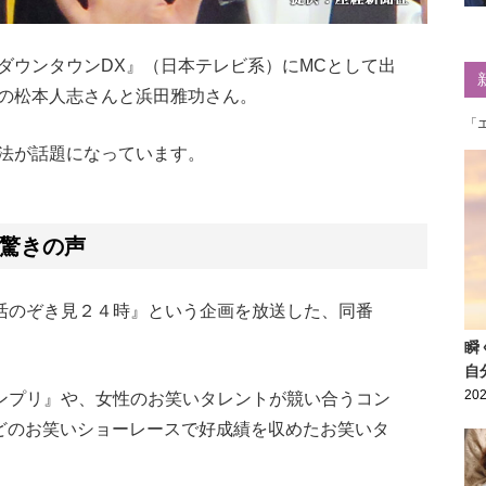
ダウンタウンDX』（日本テレビ系）にMCとして出
の松本人志さんと浜田雅功さん。
「
法が話題になっています。
驚きの声
活のぞき見２４時』という企画を放送した、同番
瞬
自
202
ランプリ』や、女性のお笑いタレントが競い合うコン
』などのお笑いショーレースで好成績を収めたお笑いタ