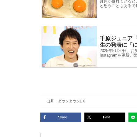
身体が疲れていると
と思うこともあるで
裕之さんが紹介した
千原ジュニア「
生の発表に「
2025年8月30日
Instagramを更
出典
ダウンタウンDX
Share
Post