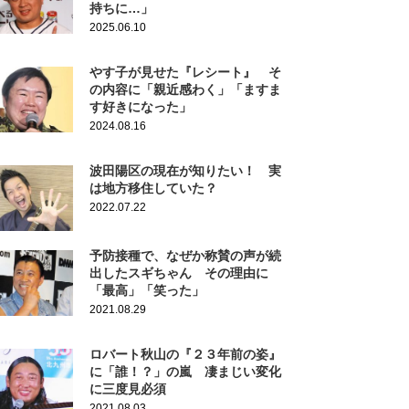
持ちに…」
2025.06.10
やす子が見せた『レシート』 そ
の内容に「親近感わく」「ますま
す好きになった」
2024.08.16
波田陽区の現在が知りたい！ 実
は地方移住していた？
2022.07.22
予防接種で、なぜか称賛の声が続
出したスギちゃん その理由に
「最高」「笑った」
2021.08.29
ロバート秋山の『２３年前の姿』
に「誰！？」の嵐 凄まじい変化
に三度見必須
2021.08.03