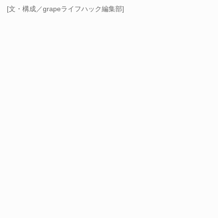
[文・構成／grapeライフハック編集部]