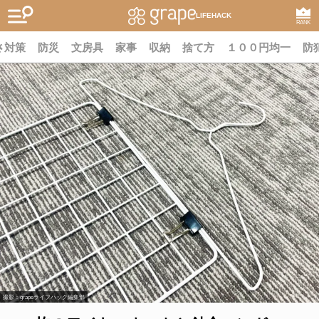
LIFEHACK
RANK
さ対策
防災
文房具
家事
収納
捨て方
１００円均一
防
撮影：grapeライフハック編集部