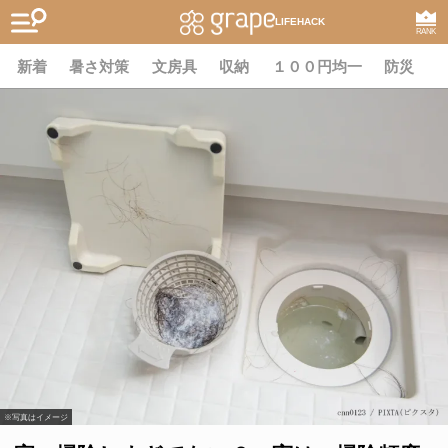
LIFEHACK
RANK
新着
暑さ対策
文房具
収納
１００円均一
防災
※写真はイメージ