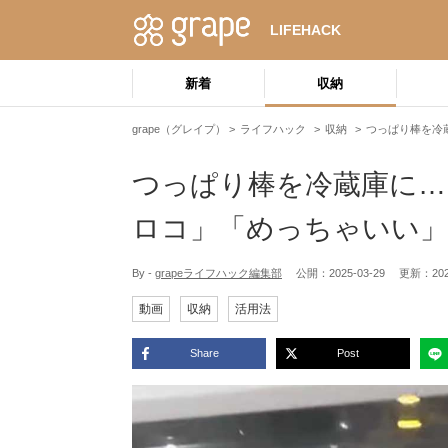
LIFEHACK
新着
収納
grape（グレイプ）
ライフハック
収納
つっぱり棒を冷
つっぱり棒を冷蔵庫に…
ロコ」「めっちゃいい」
By -
grapeライフハック編集部
公開：
2025-03-29
更新：
20
動画
収納
活用法
Share
Post