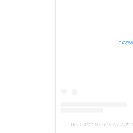
この投稿
ゆり⌇30秒で分かる“かんたん片付け術”