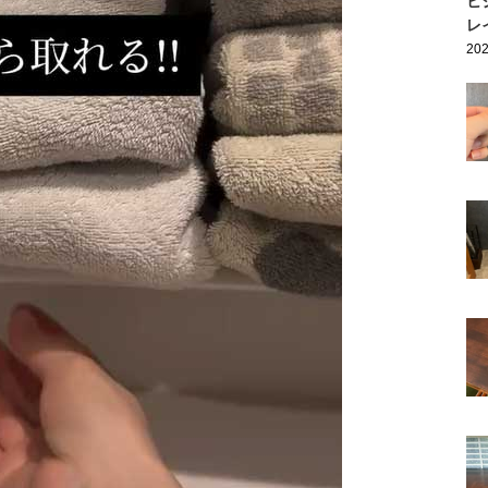
ヒ
レ
202