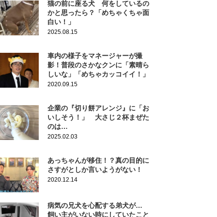
猫の前に座る犬 何をしているの
かと思ったら？「めちゃくちゃ面
白い！」
2025.08.15
車内の様子をマネージャーが撮
影！普段のさかなクンに「素晴ら
しいな」「めちゃカッコイイ！」
2020.09.15
企業の『切り餅アレンジ』に「お
いしそう！」 大さじ２杯まぜた
のは…
2025.02.03
あっちゃんが移住！？真の目的に
さすがとしか言いようがない！
2020.12.14
病気の兄犬を心配する弟犬が…
飼い主がいない時にしていたこと