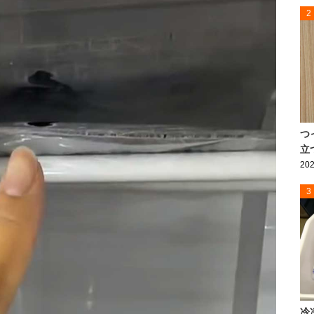
2
つ
立
202
3
冷