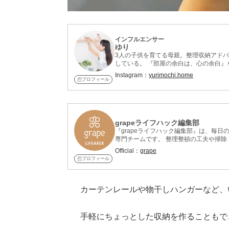
インフルエンサー
ゆり
3人の子供を育てる母親。整理収納アド
している。 『部屋の余白は、心の余白
Instagram：
yurimochi.home
プロフィール
grapeライフハック編集部
『grapeライフハック編集部』は、毎
専門チームです。 整理整頓の工夫や掃
紹介しています。 記事制作には、整理
Official：
grape
れ、再現性と信頼性を重視。 意外なアイ
プロフィール
らすぐ役立つライフハックを厳選してお
カーテンレールや物干しハンガーなど、
手軽にちょっとした収納を作ることもで