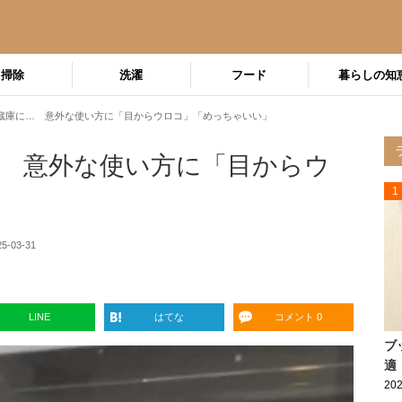
掃除
洗濯
フード
暮らしの知
蔵庫に… 意外な使い方に「目からウロコ」「めっちゃいい」
 意外な使い方に「目からウ
1
25-03-31
LINE
はてな
コメント 0
ブ
適
202