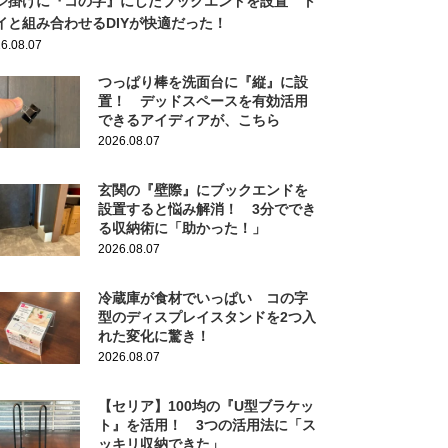
ジ掛けに『コの字』にしたブックエンドを設置 ト
イと組み合わせるDIYが快適だった！
6.08.07
つっぱり棒を洗面台に『縦』に設
置！ デッドスペースを有効活用
できるアイディアが、こちら
2026.08.07
玄関の『壁際』にブックエンドを
設置すると悩み解消！ 3分ででき
る収納術に「助かった！」
2026.08.07
冷蔵庫が食材でいっぱい コの字
型のディスプレイスタンドを2つ入
れた変化に驚き！
2026.08.07
【セリア】100均の『U型ブラケッ
ト』を活用！ 3つの活用法に「ス
ッキリ収納できた」