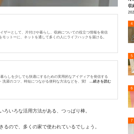
収
202
4
バイザーとして、片付けや暮らし、収納についての役立つ情報を発信
』をモットーに、ネットを通して多くの人にライフハックを届ける。
5
日の暮らしを少しでも快適にするための実用的なアイディアを発信する
除・洗濯のコツ、時短につながる便利な方法などを、実際に試しながら
…続きを読む
収納や生活分野、法律などに精通した専門家による監修も一部で取り入
6
テムを使った掃除術や、100円ショップグッズの活用法など、今日か
届けします。
いろいろな活用方法がある、つっぱり棒。
7
きるので、多くの家で使われているでしょう。