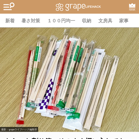
LIFEHACK
RANK
新着
暑さ対策
１００円均一
収納
文房具
家事
撮影：grapeライフハック編集部