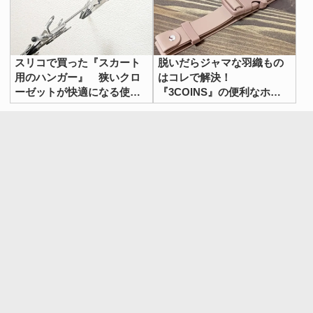
スリコで買った『スカート
脱いだらジャマな羽織もの
用のハンガー』 狭いクロ
はコレで解決！
ーゼットが快適になる使い
『3COINS』の便利なホル
方に「なんて便利！」
ダーで夏の外出を快適に