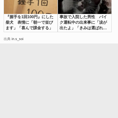
『握手を1回100円』にした
事故で入院した男性 バイ
柴犬 表情に「朝一で並び
ク運転中の出来事に「涙が
ます」「喜んで課金する」
出たよ」「きみは選ばれ
た」
出典
in.s_soi