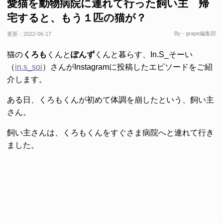
愛猫を動物病院に連れて行った飼い主 帰
宅すると、もう１匹の猫が？
By - grape編集部
更新：
2022-06-17
猫の
くろも
くんと
ぽんず
くんと暮らす、In.S_そーい
（
in.s_soi
）さんがInstagramに投稿したエピソードをご紹
介します。
ある日、くろもくんが初めて体調を崩したという、飼い主
さん。
飼い主さんは、くろもくんをすぐさま病院へと連れて行き
ました。