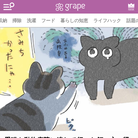
RANK
収納
掃除
洗濯
フード
暮らしの知恵
ライフハック
話題