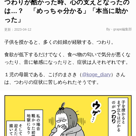
つわりが酷かった時、心の支えとなったの
は…？ 「めっちゃ分かる」「本当に助か
った」
By - grape編集部
更新：
2023-04-12
子供を授かると、多くの妊婦が経験する、つわり。
食欲が低下するだけでなく、食べ物の匂いで気分が悪くな
ったり、音に敏感になったりと、症状は人それぞれです。
１児の母親である、こげのまさき（
@koge_diary
）さん
は、つわりの症状に苦しめられたそうです。