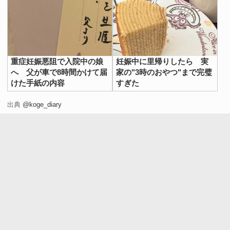
そこで救いとなったのが、相撲と『全国高等学校野球選手
権記念大会（通称：甲子園）』だったそうです。
テレビ画面を見なくていい上に、解説者の口調が穏やかな
ど、つわりの症状が重い、こげのさんでも楽しめたといい
重症妊娠悪阻で入院中の娘
妊娠中に里帰りしたら 実
ます。
へ 父が車で8時間かけて届
家の"3時のおやつ"まで完璧
けた手紙の内容
すぎた
そして、症状が落ち着いてきたころ、こげのさんのつわり
に終止符を打ったのが、『推し』の死。大好きな漫画のキ
出典
@koge_diary
ャラクターが、物語上で亡くなってしまったのです。
そのキャラクターは、こげのさんにとって、精神的な心の
支えとなっていたのでしょう。『推し』を失った悲しみが
つわりの症状を上回ったようです。
この投稿には、つわりを経験した人から共感の声が上がり
ました。
・つわりが酷かった時、私は囲碁や将棋の解説番組