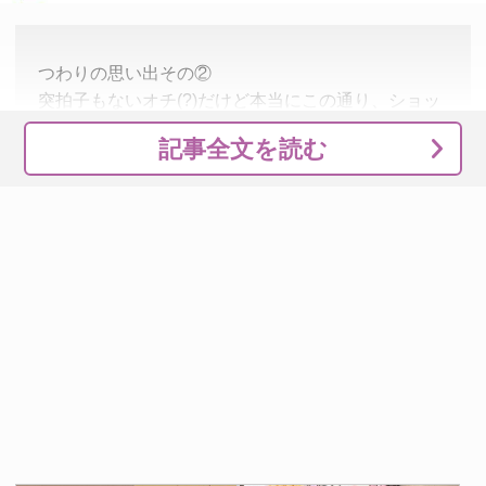
つわりの思い出その②
突拍子もないオチ(?)だけど本当にこの通り、ショッ
クがつわりを上回って終わったんだよ……🤷‍♀️
記事全文を読む
pic.twitter.com/q749tsKymW
— こげのまさき💪4/14FP書籍！ (@koge_diary)
April 11,
2023
食べられるものが限られ、歯ブラシが口内に当たっただけ
で吐くほど症状が重かった、こげのさん。テレビや携帯が
発する、大きな音や強い光などによる刺激にも苦しめられ
ていました。
しかし、２４時間、何もせずに布団で横たわり続けるのは
つらいものでしょう。