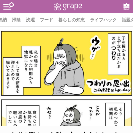
RANK
収納
掃除
洗濯
フード
暮らしの知恵
ライフハック
話題