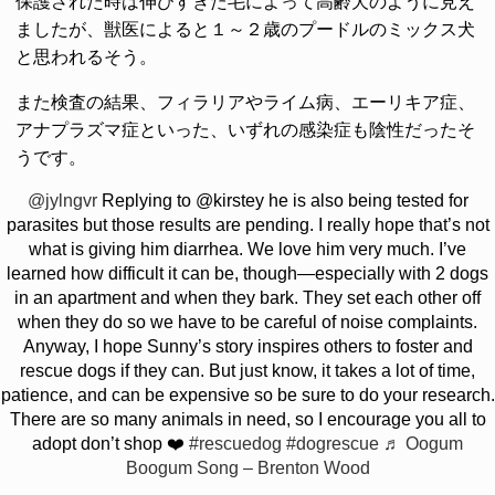
保護された時は伸びすぎた毛によって高齢犬のように見え
ましたが、獣医によると１～２歳のプードルのミックス犬
と思われるそう。
また検査の結果、フィラリアやライム病、エーリキア症、
アナプラズマ症といった、いずれの感染症も陰性だったそ
うです。
@jylngvr
Replying to @kirstey he is also being tested for
parasites but those results are pending. I really hope that’s not
what is giving him diarrhea. We love him very much. I’ve
learned how difficult it can be, though—especially with 2 dogs
in an apartment and when they bark. They set each other off
when they do so we have to be careful of noise complaints.
Anyway, I hope Sunny’s story inspires others to foster and
rescue dogs if they can. But just know, it takes a lot of time,
patience, and can be expensive so be sure to do your research.
There are so many animals in need, so I encourage you all to
adopt don’t shop ❤️
#rescuedog
#dogrescue
♬ Oogum
Boogum Song – Brenton Wood