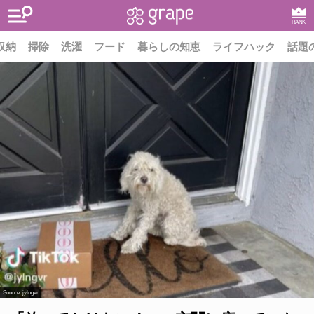
RANK
収納
掃除
洗濯
フード
暮らしの知恵
ライフハック
話題
Source:
jylngvr