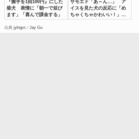
『握手を1回100円』にした
サモエド「あ～ん…」 ア
柴犬 表情に「朝一で並び
イスを見た犬の反応に「め
ます」「喜んで課金する」
ちゃくちゃかわいい！」
「一口欲しいよね」
出典
jylngvr
／
Jay Gu