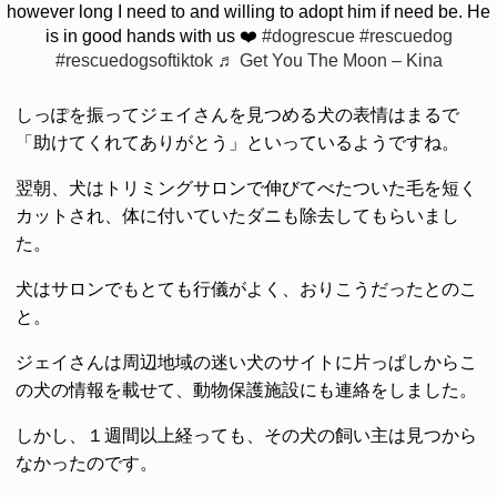
however long I need to and willing to adopt him if need be. He
is in good hands with us ❤️
#dogrescue
#rescuedog
#rescuedogsoftiktok
♬ Get You The Moon – Kina
しっぽを振ってジェイさんを見つめる犬の表情はまるで
「助けてくれてありがとう」といっているようですね。
翌朝、犬はトリミングサロンで伸びてべたついた毛を短く
カットされ、体に付いていたダニも除去してもらいまし
た。
犬はサロンでもとても行儀がよく、おりこうだったとのこ
と。
ジェイさんは周辺地域の迷い犬のサイトに片っぱしからこ
の犬の情報を載せて、動物保護施設にも連絡をしました。
しかし、１週間以上経っても、その犬の飼い主は見つから
なかったのです。