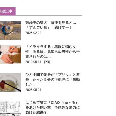
関連記事
散歩中の柴犬 背後を見ると…
「すんごい形」「逃げてー！」
2025.02.23
「イライラする」老眼に悩む女
性 ある日、見知らぬ男性から手
渡されたのは…
2019.05.17
[PR]
ひと手間で刺身が『プリッ』と変
身 たった５分の下処理に「感動
した」
2025.05.27
はじめて猫に『CIAO ちゅ～る』
をあげた飼い主 予想外な迫力に
負けた結果？