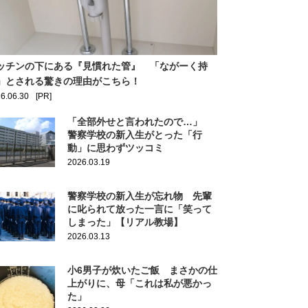
ッチンの下にある『見慣れた管』 「ながーく持
」とされる驚きの理由がこちら！
6.06.30
[PR]
「全部外せと言われたので…」
警察学校の新入生がとった「行
動」に思わずツッコミ
2026.03.19
警察学校の新入生が忘れ物 先輩
に叱られて放った一言に「笑って
しまった」【リアル教場】
2026.03.13
小6男子が炊いたご飯 まさかの仕
上がりに、母「これは私が悪かっ
た」