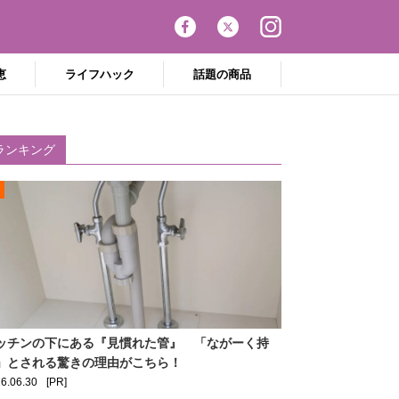
恵
ライフハック
話題の商品
ランキング
ッチンの下にある『見慣れた管』 「ながーく持
」とされる驚きの理由がこちら！
6.06.30
[PR]