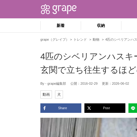
新着
収納
grape（グレイプ）
トレンド
動物
4匹のシベリアンハ
4匹のシベリアンハス
玄関で立ち往生するほど
By - grape編集部
公開：
2016-02-29
更新：
2026-06-02
動画
犬
Share
Post