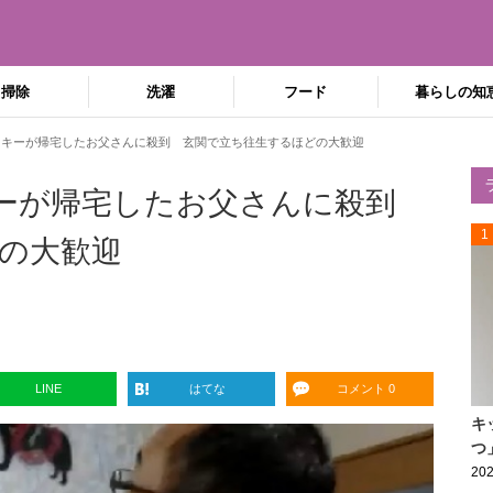
掃除
洗濯
フード
暮らしの知
スキーが帰宅したお父さんに殺到 玄関で立ち往生するほどの大歓迎
キーが帰宅したお父さんに殺到
1
の大歓迎
LINE
はてな
コメント 0
キ
つ
202