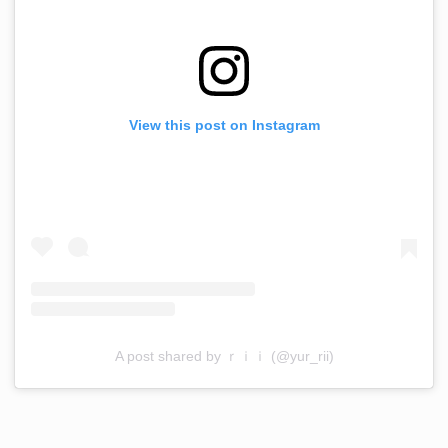
View this post on Instagram
A post shared by ｒｉｉ (@yur_rii)