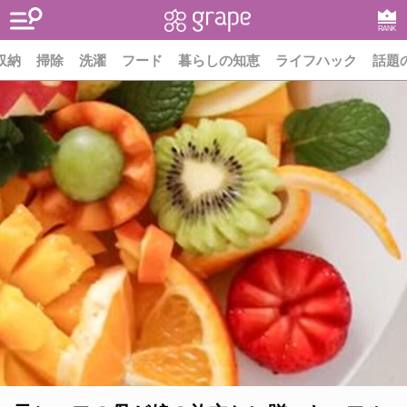
RANK
収納
掃除
洗濯
フード
暮らしの知恵
ライフハック
話題