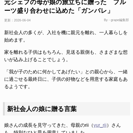
元シェフの母が娘の旅立ちに贈った フル
ーツ盛り合わせに込めた「ガンバレ」
By - grape編集部
更新：
2026-06-04
新社会人の多くが、入社を機に親元を離れ、一人暮らしを
始めます。
家を離れる子供はもちろん、見送る親側も、さまざまな想
いが込み上げることでしょう。
「我が子のために何かしてあげたい」との親心から、一緒
に過ごせる最終日に、子供の好物などを用意する家庭もあ
るようです。
新社会人の娘に贈る言葉
娘さんの成長を見守ってきた、母親のrii（
yur_rii
）さん
も、特別なひと皿を用意していました。