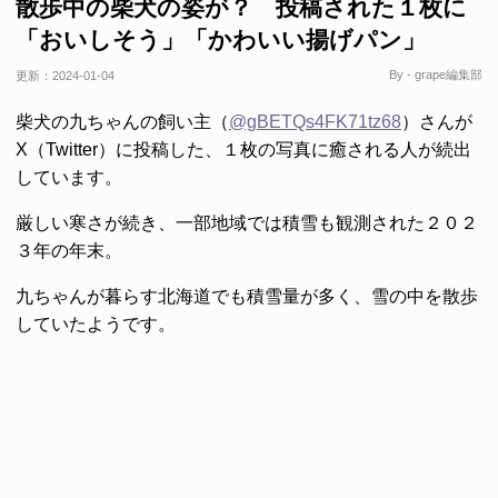
散歩中の柴犬の姿が？ 投稿された１枚に
「おいしそう」「かわいい揚げパン」
By - grape編集部
更新：
2024-01-04
柴犬の九ちゃんの飼い主（
@gBETQs4FK71tz68
）さんが
X（Twitter）に投稿した、１枚の写真に癒される人が続出
しています。
厳しい寒さが続き、一部地域では積雪も観測された２０２
３年の年末。
九ちゃんが暮らす北海道でも積雪量が多く、雪の中を散歩
していたようです。