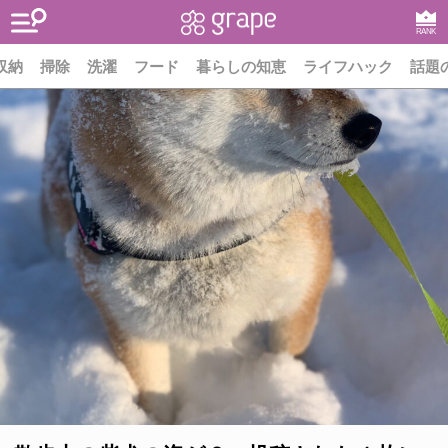
RANK
収納
掃除
洗濯
フード
暮らしの知恵
ライフハック
話題