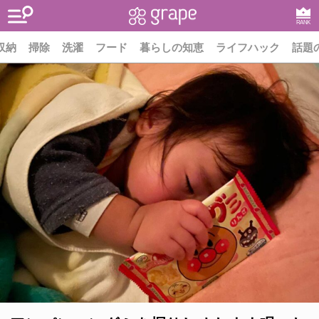
RANK
収納
掃除
洗濯
フード
暮らしの知恵
ライフハック
話題