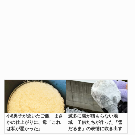
小6男子が炊いたご飯 まさ
滅多に雪が積もらない地
かの仕上がりに、母「これ
域 子供たちが作った『雪
は私が悪かった」
だるま』の表情に吹き出す