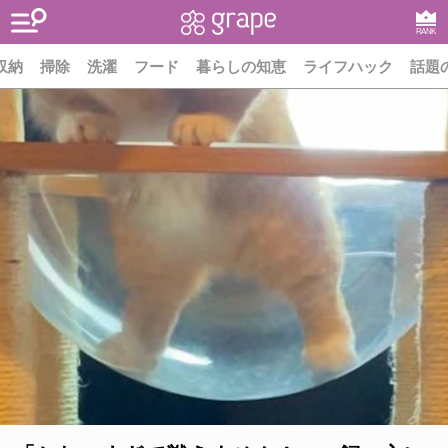
RANK
収納
掃除
洗濯
フード
暮らしの知恵
ライフハック
話題