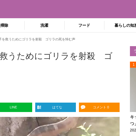
掃除
洗濯
フード
暮らしの知
子を救うためにゴリラを射殺 ゴリラの死を悼む声
救うためにゴリラを射殺 ゴ
1
LINE
はてな
コメント 0
キ
つ
202