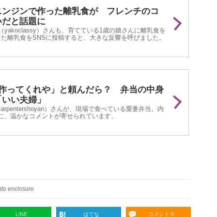
ニンジンで作った離乳食が フレンチのコ
いだと話題に
sy（yakoclassy）さんも、育てている1歳の娘さんに離乳食を
った離乳食をSNSに投稿すると、大きな反響を呼びました。
品作ってくれや」と頼んだら？ 弁当の中身
「いい夫婦」
rpentershoyan）さんが、現場で食べている愛妻弁当。内
に、温かなコメントが寄せられています。
into enclosure
LINE
はてな
コメント 0