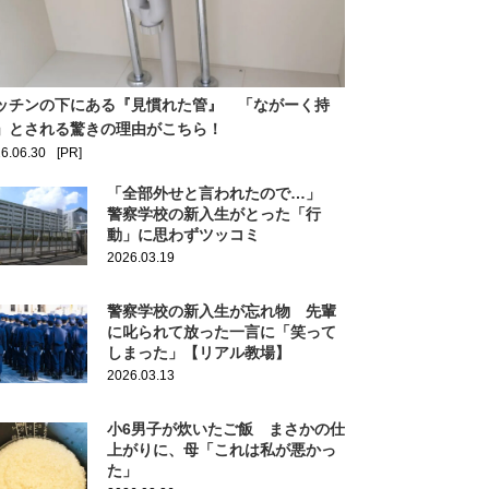
ッチンの下にある『見慣れた管』 「ながーく持
」とされる驚きの理由がこちら！
6.06.30
[PR]
「全部外せと言われたので…」
警察学校の新入生がとった「行
動」に思わずツッコミ
2026.03.19
警察学校の新入生が忘れ物 先輩
に叱られて放った一言に「笑って
しまった」【リアル教場】
2026.03.13
小6男子が炊いたご飯 まさかの仕
上がりに、母「これは私が悪かっ
た」