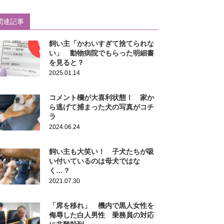
関連記事
飼い主「かわいすぎて捨てられな
い」 動物病院でもらった明細書
を見ると？
2025.01.14
コメント欄が大喜利状態！ 家か
ら逃げて捕まった犬の写真がコチ
ラ
2024.06.24
飼い主も大笑い！ 子犬たちが吸
い付いているのは母犬ではな
く…？
2021.07.30
「席を移れ」 機内で黒人女性を
侮辱した白人男性 乗務員の対応