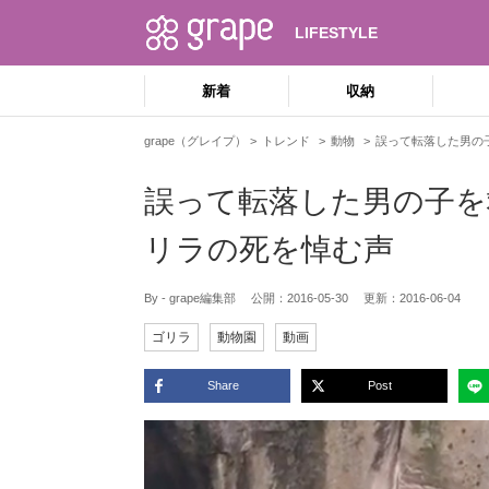
LIFESTYLE
新着
収納
grape（グレイプ）
トレンド
動物
誤って転落した男の
誤って転落した男の子を
リラの死を悼む声
By - grape編集部
公開：
2016-05-30
更新：
2016-06-04
ゴリラ
動物園
動画
Share
Post