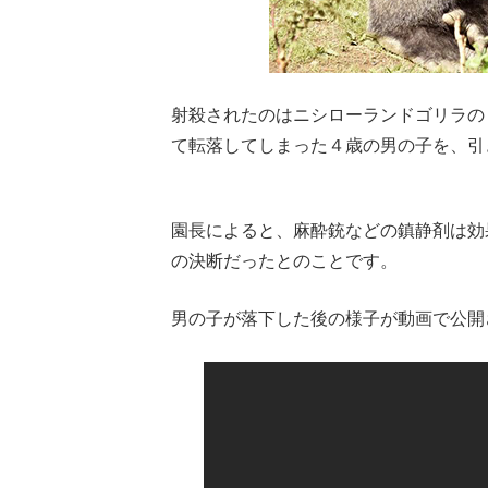
射殺されたのはニシローランドゴリラの『
て転落してしまった４歳の男の子を、引
Loaded
:
62.90%
/
Unmute
園長によると、麻酔銃などの鎮静剤は効
の決断だったとのことです。
男の子が落下した後の様子が動画で公開