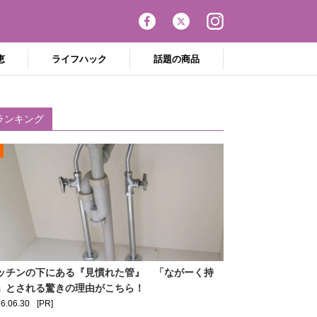
恵
ライフハック
話題の商品
ランキング
ッチンの下にある『見慣れた管』 「ながーく持
」とされる驚きの理由がこちら！
6.06.30
[PR]