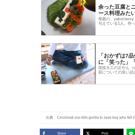
余った豆腐と
ース料理みた
母親の、yakoclas
与えている1人。作
「おかずは7
に「笑った」
現役大工の正やん（ca
容についての笑い話
出典
Cincinnati zoo kills gorilla to save boy who fell 
Share
Post