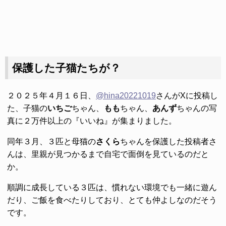
保護した子猫たちが？
２０２５年４月１６日、
@hina20221019
さんがXに投稿し
た、子猫の
いちご
ちゃん、
もも
ちゃん、
あんず
ちゃんの写
真に２万件以上の『いいね』が集まりました。
同年３月、３匹と母猫の
さくら
ちゃんを保護した投稿者さ
んは、里親が見つかるまで自宅で面倒を見ているのだと
か。
順調に成長している３匹は、慣れない環境でも一緒に遊ん
だり、ご飯を食べたりしており、とても仲よしなのだそう
です。