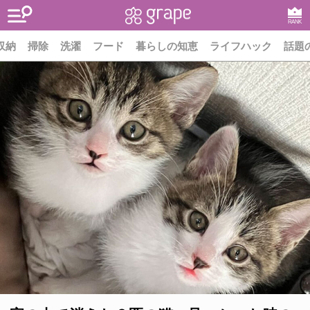
RANK
収納
掃除
洗濯
フード
暮らしの知恵
ライフハック
話題