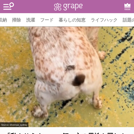
RANK
収納
掃除
洗濯
フード
暮らしの知恵
ライフハック
話題
Source:
oliversue_sydney