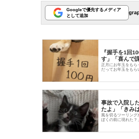
Googleで優先するメディア
gr
として追加
『握手を1回1
す」「喜んで
正月にお年玉をもら
だってお年玉をもら
2026年1月2日、In
事故で入院し
たよ」「きみ
風を切るツーリング
ぼくの前に現れた？