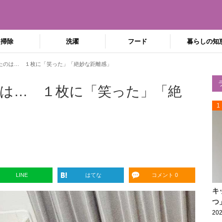
掃除
洗濯
フード
暮らしの知
たのは… １枚に「笑った」「絶妙な距離感」
は… １枚に「笑った」「絶
1
LINE
はてな
コメント 0
キ
つ
202