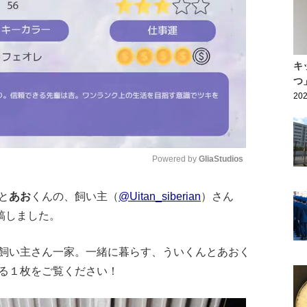
キ
つ
202
Powered by 
GliaStudios
と
あお
くんの、飼い主（
@Uitan_siberian
）さん
Mute
稿しました。
飼い主さん一家。一緒に暮らす、ういくんとあおく
る１枚をご覧ください！