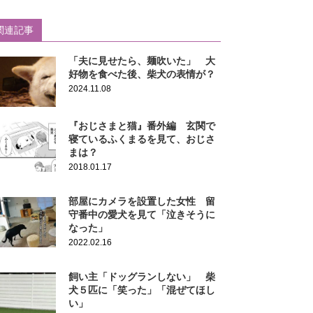
関連記事
「夫に見せたら、麺吹いた」 大
好物を食べた後、柴犬の表情が？
2024.11.08
『おじさまと猫』番外編 玄関で
寝ているふくまるを見て、おじさ
まは？
2018.01.17
部屋にカメラを設置した女性 留
守番中の愛犬を見て「泣きそうに
なった」
2022.02.16
飼い主「ドッグランしない」 柴
犬５匹に「笑った」「混ぜてほし
い」