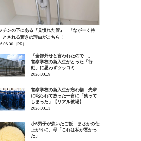
ッチンの下にある『見慣れた管』 「ながーく持
」とされる驚きの理由がこちら！
6.06.30
[PR]
「全部外せと言われたので…」
警察学校の新入生がとった「行
動」に思わずツッコミ
2026.03.19
警察学校の新入生が忘れ物 先輩
に叱られて放った一言に「笑って
しまった」【リアル教場】
2026.03.13
小6男子が炊いたご飯 まさかの仕
上がりに、母「これは私が悪かっ
た」