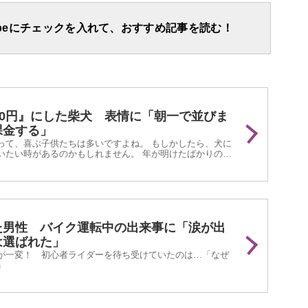
apeにチェックを入れて、おすすめ記事を読む！
00円』にした柴犬 表情に「朝一で並びま
課金する」
って、喜ぶ子供たちは多いですよね。 もしかしたら、犬に
いたい時があるのかもしれません。 年が明けたばかりの
stagramに投稿された『柴犬のお年玉作戦』が話題と...
た男性 バイク運転中の出来事に「涙が出
は選ばれた」
が一変！ 初心者ライダーを待ち受けていたのは…「なぜ
」