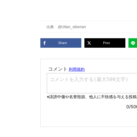
出典
@Uitan_siberian
Share
Post