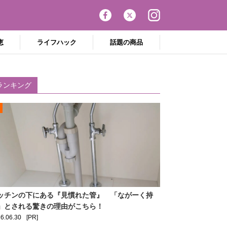
恵
ライフハック
話題の商品
ランキング
ッチンの下にある『見慣れた管』 「ながーく持
」とされる驚きの理由がこちら！
6.06.30
[PR]