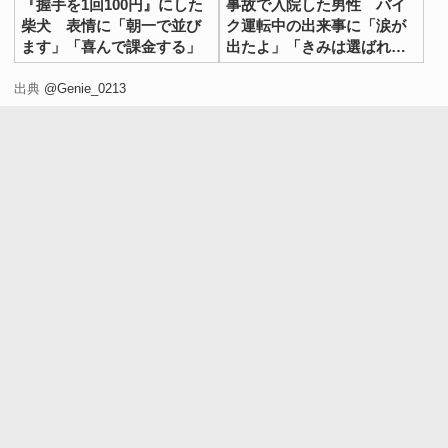
『握手を1回100円』にした
事故で入院した男性 バイ
柴犬 表情に「朝一で並び
ク運転中の出来事に「涙が
ます」「喜んで課金する」
出たよ」「きみは選ばれ
た」
出典
@Genie_0213