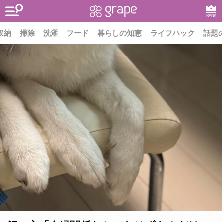
RANK
収納
掃除
洗濯
フード
暮らしの知恵
ライフハック
話題