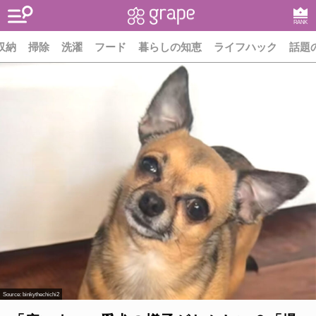
RANK
収納
掃除
洗濯
フード
暮らしの知恵
ライフハック
話題
Source:
binkythechichi2