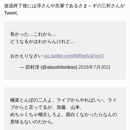
放送終了後には淳さんや先輩であるさま～ずの三村さんが
Tweet。
長かった…これから…
どうなるかはわからんけれど…
おかえりなさい
pic.twitter.com/WRqsVaFpvO
— 田村淳 (@atsushilonboo)
2016年7月30日
極楽とんぼの二人よ。ライブからやればいい。ライ
ブからと言ってるが、加藤、山本。
めちゃくちゃ稽古しろよ。面白くなかったらなんの
意味もないのだから。