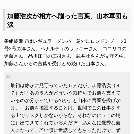
加藤浩次が相方へ贈った言葉、山本軍団も
涙
番組終盤ではレギュラーメンバー意外にロンドンブーツ1
号2号の淳さん、ペナルティのワッキーさん、ココリコの
遠藤さん、品川庄司の庄司さん、武井壮さんが見守る中、
加藤さんからの言葉を受けとめ続けた山本さん。
最初は静かに見守っていた５人だが、加藤浩次（４
７）が「あの５人がどういう気持ちでお前を支えて
いるのか分かっているのか」と山本に言葉を投げか
け、「お前を擁護することは、世間でこの仕事をす
る上でリスクしかないからな。それなのに（この場
に）出てきてくれているんだぞ。あんなに優秀な芸
人になって、若い頃に世話してもらっただけで、ず