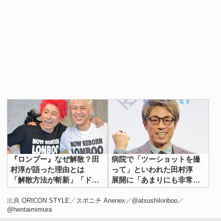
『ロンブー』なぜ解散？田
病院で「ツーショットを撮
村淳が語った理由とは
って」といわれた田村淳
「解散方法が斬新」「ドッ
展開に「あまりにも非常
キリ？」
識」「素晴らしい判断！」
出典
ORICON STYLE
／
スポニチ Anenex
／
@atsushilonboo
／
@hentaimimura