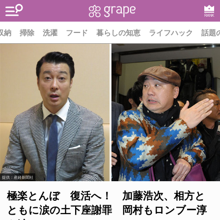
RANK
収納
掃除
洗濯
フード
暮らしの知恵
ライフハック
話題
提供：産経新聞社
極楽とんぼ 復活へ！ 加藤浩次、相方と
ともに涙の土下座謝罪 岡村もロンブー淳