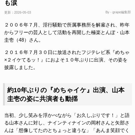
も涙
By - grape編集部
更新：
2026-05-03
２００６年７月、淫行騒動で所属事務所を解雇され、昨年
からフリーの芸人として活動を再開した極楽とんぼ・山本
圭壱（48）さん。
２０１６年７月３０日に放送されたフジテレビ系『めちゃ
×２イケてるッ！』におよそ１０年ぶりに出演、その姿を
披露しました。
約10年ぶりの『めちゃイケ』出演、山本
圭壱の姿に共演者も動揺
当初、少し笑みを浮かべながら「お久しぶりです！」と語
る山本さんに対し、ナインティナインの岡村さんと矢部さ
んは「想像してたのとちょっと違うな」「あんま笑顔でく