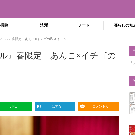
掃除
洗濯
フード
暮らしの知
ワール』春限定 あんこ×イチゴの和スイーツ
ル』春限定 あんこ×イチゴの
『
LINE
はてな
コメント 0