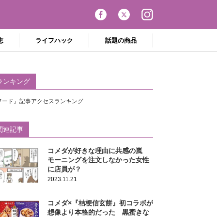
恵
ライフハック
話題の商品
ランキング
フード』記事アクセスランキング
関連記事
コメダが好きな理由に共感の嵐
モーニングを注文しなかった女性
に店員が？
2023.11.21
コメダ×『桔梗信玄餅』初コラボが
想像より本格的だった 黒蜜きな