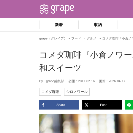
新着
収納
grape（グレイプ）
フード
グルメ
コメダ珈琲『小倉ノ
コメダ珈琲『小倉ノワー
和スイーツ
By - grape編集部
公開：
2017-02-16
更新：
2026-04-17
コメダ珈琲
シロノワール
Share
Post