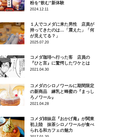
粉を”飲む”新体験
2024.12.11
１人でコメダに来た男性 店員が
持ってきたのは…「震えた」「何
が見えてる？」
2025.07.20
コメダ珈琲へ行った客 店員の
『ひと言』に驚愕したワケとは
2021.04.30
コメダのシロノワールに期間限定
の新商品 練乳と蜂蜜の『まっし
ろノワール』
2021.04.28
コメダ姉妹店『おかげ庵』が関東
初上陸 抹茶シロノワールが食べ
られる和カフェの魅力
2017.01.20