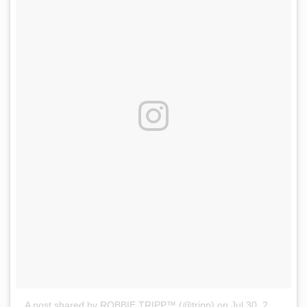
A post shared by ROBBIE TRIPP™ (@tripp)
on
Jul 30, 2017 at 6:10pm PDT