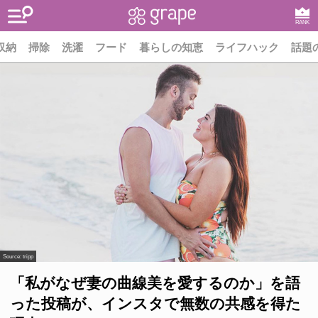
RANK
収納
掃除
洗濯
フード
暮らしの知恵
ライフハック
話題
Source:
tripp
「私がなぜ妻の曲線美を愛するのか」を語
った投稿が、インスタで無数の共感を得た