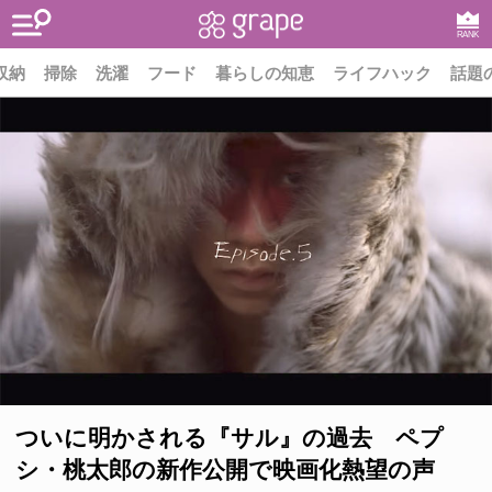
RANK
収納
掃除
洗濯
フード
暮らしの知恵
ライフハック
話題
ついに明かされる『サル』の過去 ペプ
シ・桃太郎の新作公開で映画化熱望の声