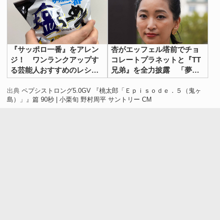
『サッポロ一番』をアレン
杏がエッフェル塔前でチョ
ジ！ ワンランクアップす
コレートプラネットと『TT
る芸能人おすすめのレシピ
兄弟』を全力披露 「夢が
【３選】
叶った」
出典
ペプシストロング5.0GV 『桃太郎「Ｅｐｉｓｏｄｅ．５（鬼ヶ
島）」』篇 90秒 | 小栗旬 野村周平 サントリー CM