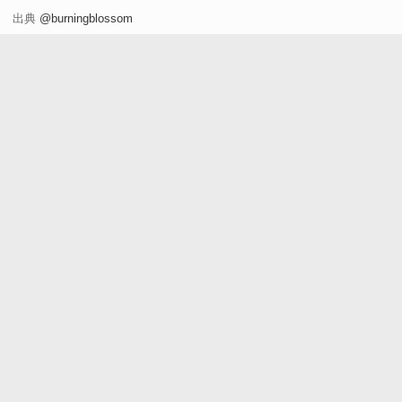
出典
@burningblossom