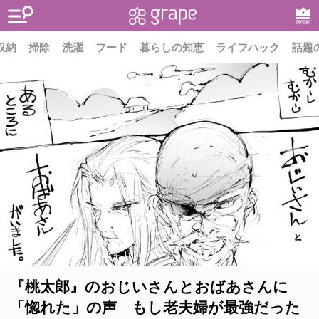
RANK
収納
掃除
洗濯
フード
暮らしの知恵
ライフハック
話題
『桃太郎』のおじいさんとおばあさんに
「惚れた」の声 もし老夫婦が最強だった