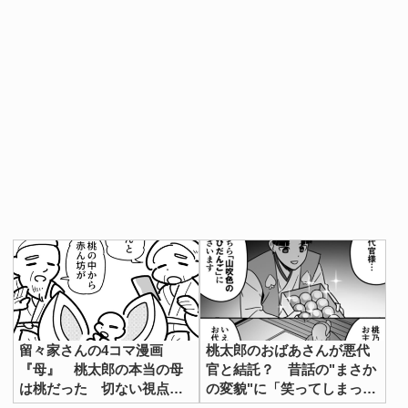
留々家さんの4コマ漫画
桃太郎のおばあさんが悪代
『母』 桃太郎の本当の母
官と結託？ 昔話の"まさか
は桃だった 切ない視点に
の変貌"に「笑ってしまっ
反響
た」