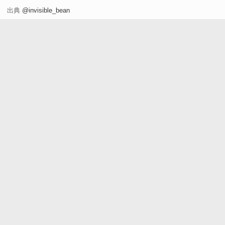
出典
@invisible_bean