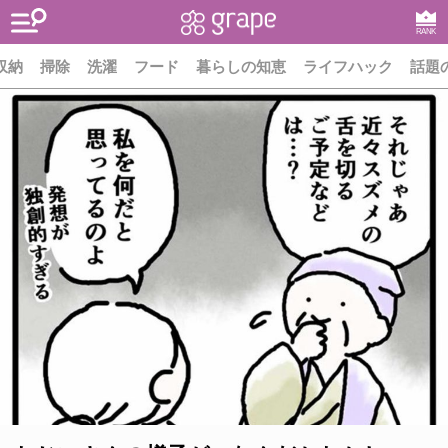
RANK
収納
掃除
洗濯
フード
暮らしの知恵
ライフハック
話題