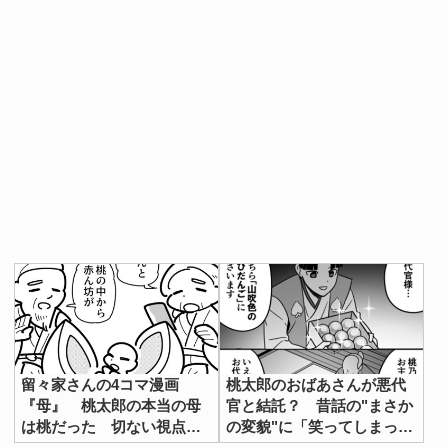
留々家さんの4コマ漫画
桃太郎のおばあさんが悪代
『母』 桃太郎の本当の母
官と結託？ 昔話の"まさか
は桃だった 切ない視点に
の変貌"に「笑ってしまっ
反響
た」