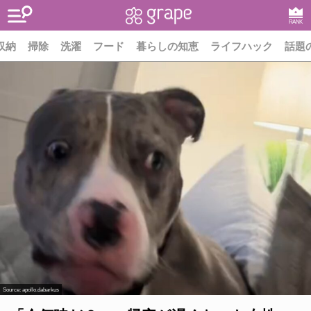
RANK
収納
掃除
洗濯
フード
暮らしの知恵
ライフハック
話題
Source:
apollo.dabarkus