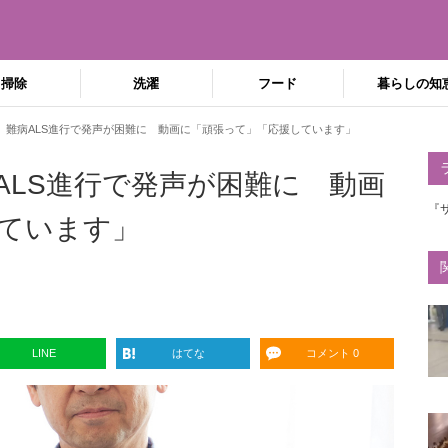
掃除
洗濯
フード
暮らしの知
、難病ALS進行で発声が困難に 動画に「頑張って」「応援しています」
ALS進行で発声が困難に 動画
『
ています」
LINE
はてな
コメント 0