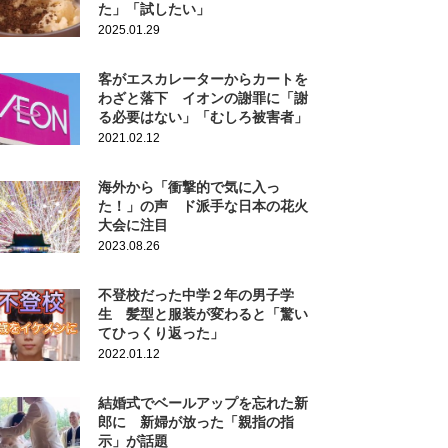
た」「試したい」
2025.01.29
客がエスカレーターからカートを
わざと落下 イオンの謝罪に「謝
る必要はない」「むしろ被害者」
2021.02.12
海外から「衝撃的で気に入っ
た！」の声 ド派手な日本の花火
大会に注目
2023.08.26
不登校だった中学２年の男子学
生 髪型と服装が変わると「驚い
てひっくり返った」
2022.01.12
結婚式でベールアップを忘れた新
郎に 新婦が放った「親指の指
示」が話題