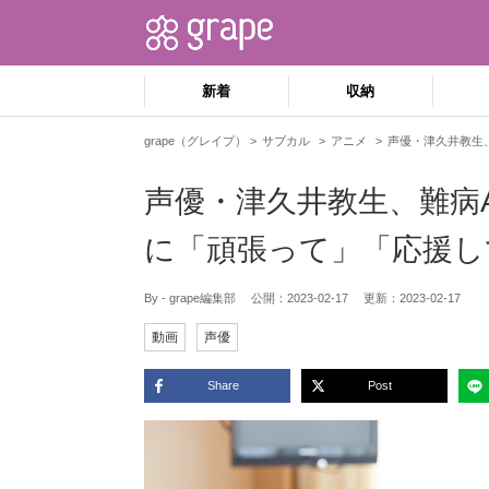
新着
収納
grape（グレイプ）
サブカル
アニメ
声優・津久井教生
声優・津久井教生、難病
に「頑張って」「応援し
By - grape編集部
公開：
2023-02-17
更新：
2023-02-17
動画
声優
Share
Post