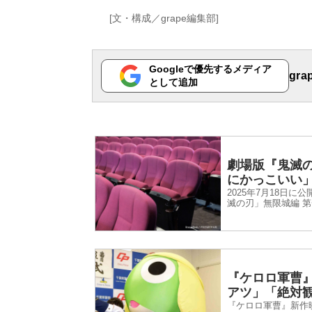
[文・構成／grape編集部]
Googleで優先するメディア
gr
として追加
劇場版『鬼滅
にかっこいい
2025年7月18日
滅の刃」無限城編 第
トを通じて、第3弾
『ケロロ軍曹
アツ」「絶対
『ケロロ軍曹』新作