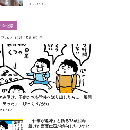
2022.09.02
新着記事
サブカル」に関する新着記事
休み明け、子供たちを学校へ送り出したら… 展開
「笑った」「びっくりだわ」
6.02.02
「仕事が趣味」と語る78歳祖母
続けた言葉に孫が絶句したワケと