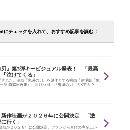
apeにチェックを入れて、おすすめ記事を読む！
の刃』第3弾キービジュアル発表！ 「最高
」「泣けてくる」
に公開された、漫画『鬼滅の刃』を原作とする映画『劇場版「鬼
一章 猗窩座再来』。同月27日、『鬼滅の刃』のXアカウン
となる本作のキービジュアルが公開されました。
』新作映画が２０２６年に公開決定 「激
観に行く」
映画が２０２６年に公開決定。ファンから喜びの声が上が