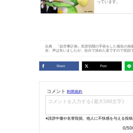
っています。
出典
「絵空事計画」気管切開の手術をした報告の画
在、声は失いましたが、自分で決めた道ですので笑顔
Share
Post