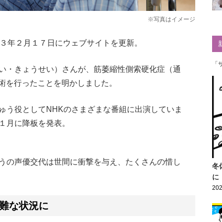
※写真はイメージ
２３年２月１７日にウェブサイトを更新。
「
い・きょうせい）さんが、筋萎縮性側索硬化症（通
手術を行ったことを明かしました。
ゅう役としてNHKのさまざまな番組に出演していま
１月に降板を発表。
うの声優交代は世間に衝撃を与え、たくさんの惜し
冬
に
202
困難な状況に