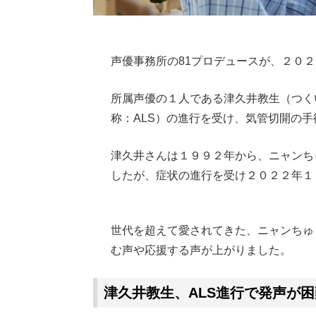
声優事務所の81プロデュースが、２０
所属声優の１人である津久井教生（つく
称：ALS）の進行を受け、気管切開の
津久井さんは１９９２年から、ニャンち
したが、症状の進行を受け２０２２年１
Loaded
:
62.90%
/
Unmute
世代を超えて愛されてきた、ニャンちゅ
む声や応援する声が上がりました。
津久井教生、ALS進行で発声が