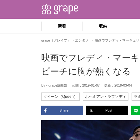
新着
収納
grape（グレイプ）
エンタメ
映画でフレディ・マーキュリ
映画でフレディ・マーキ
ピーチに胸が熱くなる
By - grape編集部
公開：
2019-01-07
更新：
2019-03-04
クイーン（Queen）
ボヘミアン・ラプソディ
ラ
Share
Post