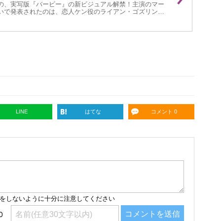
の、実写版『バービー』の新ビジュアル解禁！主演のマー
いで発表されたのは、恋人ケン役のライアン・ゴズリン
のケン役、ライアンの光る腹筋に絶賛の声。
LINE
はてな
コメント 0