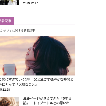
2019.12.17
新着記事
エンタメ」に関する新着記事
く間にすぎていく1年 父と過ごす穏やかな時間と
分にとって『大切なこと』
5.12.28
最終ページが見えてきた『5年日
記』 トイプードルとの思い出