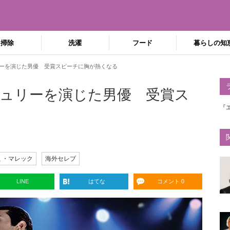
掃除
洗濯
フード
暮らしの知
ーを演じた男優 受賞スピーチに胸が熱くなる
ュリーを演じた男優 受賞ス
『
ミ・マレック
海外セレブ
LINE
はてな
コメント 0