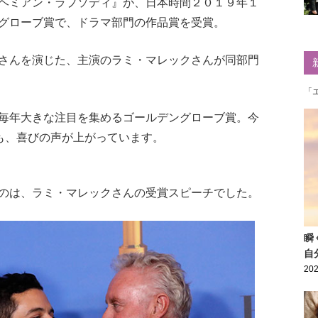
ヘミアン・ラプソディ』が、日本時間２０１９年１
グローブ賞で、ドラマ部門の作品賞を受賞。
さんを演じた、主演のラミ・マレックさんが同部門
「
毎年大きな注目を集めるゴールデングローブ賞。今
らも、喜びの声が上がっています。
のは、ラミ・マレックさんの受賞スピーチでした。
瞬
自
202