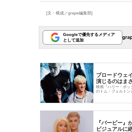
[文・構成／grape編集部]
Googleで優先するメディア
gr
として追加
ブロードウェ
演じるのはま
映画『ハリー・ポッ
のトム・フェルトン
ロードウェイで公演
『呪いの子』）』で
『バービー』
ビジュアルに