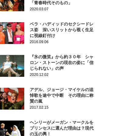
「青春時代そのもの」
2020.03.07
ベラ・ハディッドのセクシードレ
ス姿 深いスリットから覗く生足
に視線釘付け
2016.09.06
『氷の微笑』から約３０年 シャ
ロン・ストーンの現在の姿に「信
じられない」の声
2020.12.02
アデル、ジョージ・マイケルの追
悼歌を途中で中断 その理由に称
賛の嵐
2017.02.15
ヘンリーがメーガン・マークルを
プリンセスに選んだ理由は？現代
の玉の輿！