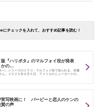
apeにチェックを入れて、おすすめ記事を読む！
イ版『ハリポタ』のマルフォイ役が発表
さかの…
ター』シリーズのドラコ・マルフォイ役で知られる、俳優
さん。２０２５年６月５日、アメリカのニューヨークのブ
されている舞台『ハリー・ポッターと呪いの子（以下、
、マルフォイ役を演じることが発表されました！
が実写映画に！ バービーと恋人のケンの
絶賛の声