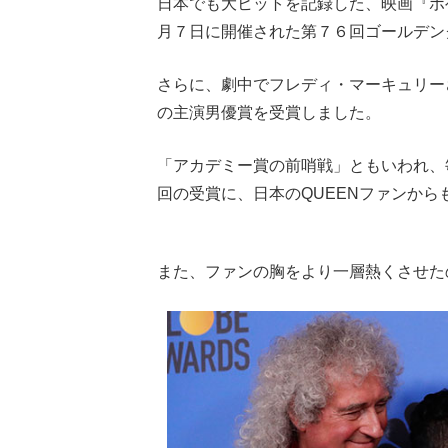
日本でも大ヒットを記録した、映画『ボ
月７日に開催された第７６回ゴールデン
さらに、劇中でフレディ・マーキュリー
の主演男優賞を受賞しました。
「アカデミー賞の前哨戦」ともいわれ、
回の受賞に、日本のQUEENファンか
Loaded
:
62.90%
/
Unmute
また、ファンの胸をより一層熱くさせた