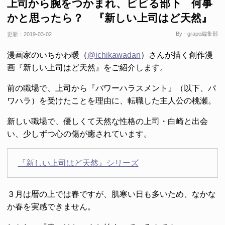
上司から腕をつかまれ、ビビる部下 何事
かと思ったら？ 『新しい上司はど天然』
By - grape編集部
更新：
2019-03-02
漫画家のいちかわ暖（
@ichikawadan
）さんが描く創作漫
画『新しい上司はど天然』をご紹介します。
前の職場で、上司から『パワーハラスメント』（以下、パ
ワハラ）を受けたことを理由に、転職した主人公の桃瀬。
新しい職場で、優しくて天然な性格の上司・白崎と出会
い、少しずつ心の傷が癒されています。
『新しい上司はど天然』シリーズ
３月は暦の上では春ですが、肌寒い日も多いため、なかな
か春を実感できません。