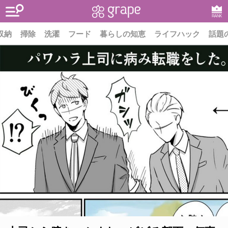
RANK
収納
掃除
洗濯
フード
暮らしの知恵
ライフハック
話題