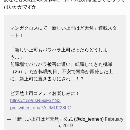
はいかがですか。
マンガクロスにて「新しい上司はど天然」連載スタ
ート！
「新しい上司もパワハラ上司だったらどうしよ
う…」
前職場でパワハラ被害に遭い、転職してきた桃瀬
（26）。だが転職初日、不安で胃痛が再発した上
に、新上司に置き去りにされ…！？
ど天然上司コメディお楽しみに！
https://t.co/dsNGxFxYN3
pic.twitter.com/PAUMU228hC
— 「新しい上司はど天然」公式 (@do_tennen)
February
5, 2019