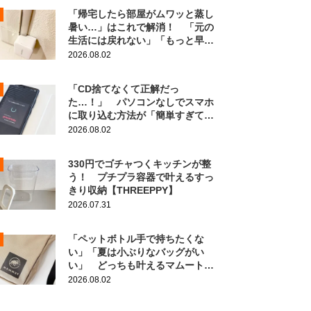
「帰宅したら部屋がムワッと蒸し
暑い…」はこれで解消！ 「元の
生活には戻れない」「もっと早く
知りたかった」
2026.08.02
「CD捨てなくて正解だっ
た…！」 パソコンなしでスマホ
に取り込む方法が「簡単すぎて拍
子抜け」「この曲聴きたかった
2026.08.02
～」
330円でゴチャつくキッチンが整
う！ プチプラ容器で叶えるすっ
きり収納【THREEPPY】
2026.07.31
「ペットボトル手で持ちたくな
い」「夏は小ぶりなバッグがい
い」 どっちも叶えるマムートの
ポーチがこちら！
2026.08.02