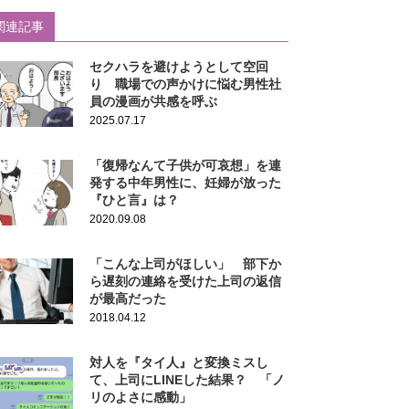
関連記事
セクハラを避けようとして空回
り 職場での声かけに悩む男性社
員の漫画が共感を呼ぶ
2025.07.17
「復帰なんて子供が可哀想」を連
発する中年男性に、妊婦が放った
『ひと言』は？
2020.09.08
「こんな上司がほしい」 部下か
ら遅刻の連絡を受けた上司の返信
が最高だった
2018.04.12
対人を『タイ人』と変換ミスし
て、上司にLINEした結果？ 「ノ
リのよさに感動」