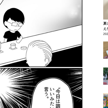
夏
え
202