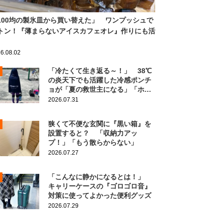
100均の製氷皿から買い替えた」 ワンプッシュで
トン！『薄まらないアイスカフェオレ』作りにも活
6.08.02
「冷たくて生き返る～！」 38℃
の炎天下でも活躍した冷感ポンチ
ョが「夏の救世主になる」「ホン
ト買ってよかった」
2026.07.31
狭くて不便な玄関に『黒い箱』を
設置すると？ 「収納力アッ
プ！」「もう散らからない」
2026.07.27
「こんなに静かになるとは！」
キャリーケースの『ゴロゴロ音』
対策に使ってよかった便利グッズ
2026.07.29