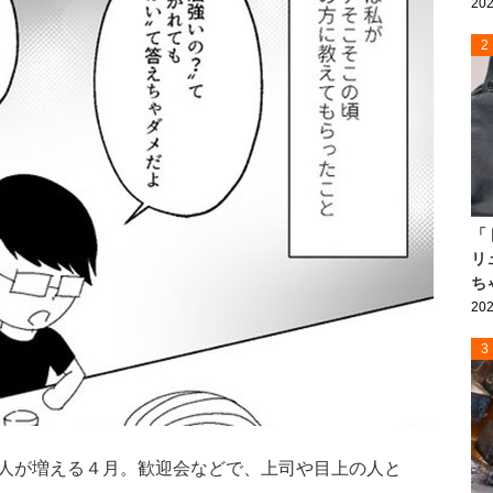
202
2
「
リ
ち
202
3
人が増える４月。歓迎会などで、上司や目上の人と