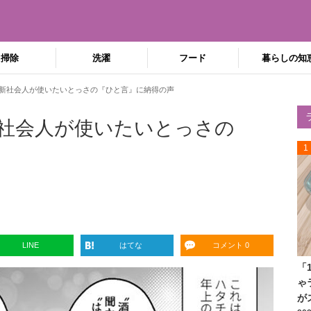
掃除
洗濯
フード
暮らしの知
新社会人が使いたいとっさの『ひと言』に納得の声
社会人が使いたいとっさの
1
LINE
はてな
コメント 0
「
ゃ
が