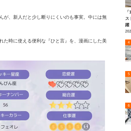
「
んが、新人だと少し断りにくいのも事実。中には無
ス
躍
202
れた時に使える便利な『ひと言』を、漫画にした美
4
5
6