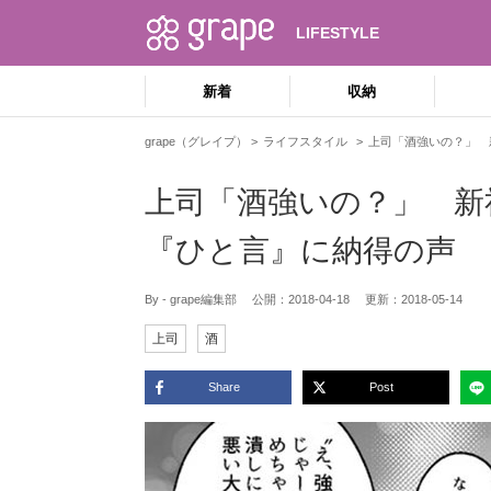
LIFESTYLE
新着
収納
grape（グレイプ）
ライフスタイル
上司「酒強いの？」 
上司「酒強いの？」 新
『ひと言』に納得の声
By - grape編集部
公開：
2018-04-18
更新：
2018-05-14
上司
酒
Share
Post