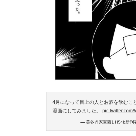
4月になって目上の人とお酒を飲むこ
漫画にしてみました。
pic.twitter.c
— 美冬@家宝西1 H54b新刊委託 