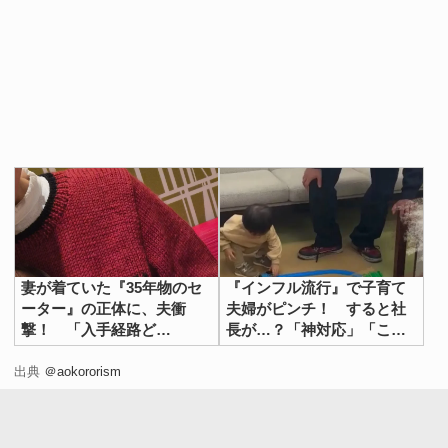
妻が着ていた『35年物のセ
『インフル流行』で子育て
ーター』の正体に、夫衝
夫婦がピンチ！ すると社
撃！ 「入手経路ど
長が…？「神対応」「こう
こ！？」
いう会社で働きたい」
出典
＠aokororism