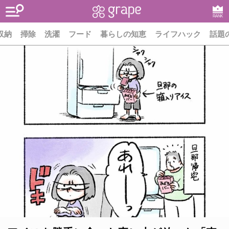
RANK
収納
掃除
洗濯
フード
暮らしの知恵
ライフハック
話題