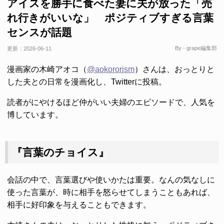
アイスを勝手に食べた妻に夫が放った「売
れ行きがいいな」 ポジティブすぎる言葉
センスが話題
By - grape編集部
更新：
2026-06-11
漫画家の木崎アオコ（
@aokororism
）さんは、おっとりと
した夫との日常を漫画化し、Twitterに投稿。
読者がにやけるほど仲がいい夫婦のエピソードで、人気を
博しています。
『言葉のチョイス』
会話の中で、言葉選びや使いかたは重要。なんの気なしに
使った言葉が、時に相手を怒らせてしまうこともあれば、
相手に好印象を与えることもできます。