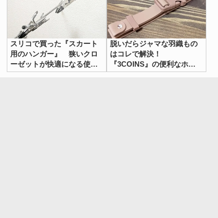
スリコで買った『スカート
脱いだらジャマな羽織もの
用のハンガー』 狭いクロ
はコレで解決！
ーゼットが快適になる使い
『3COINS』の便利なホル
方に「なんて便利！」
ダーで夏の外出を快適に