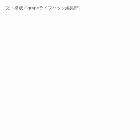
[文・構成／grapeライフハック編集部]