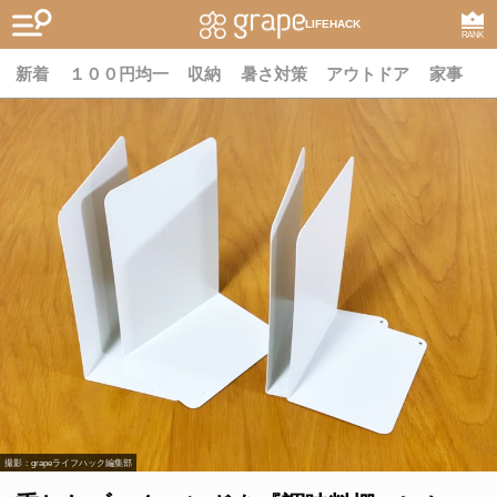
LIFEHACK
RANK
新着
１００円均一
収納
暑さ対策
アウトドア
家事
撮影：grapeライフハック編集部