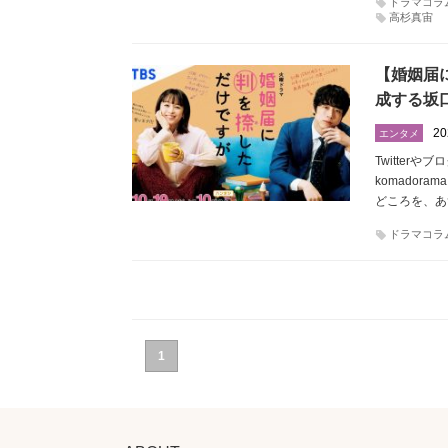
ドラマコラ
高杉真宙
【婚姻届
成する坂
20
エンタメ
Twitte
komador
どころを、あ
ドラマコラ
1