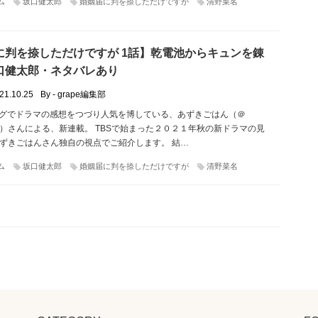
ム
坂口健太郎
婚姻届に判を捺しただけですが
清野菜名
に判を捺しただけですが 1話】乾電池からキュンを錬
口健太郎・ネタバレあり
21.10.25
By - grape編集部
rやブログでドラマの感想をつづり人気を博している、あずきごはん（＠
ama）さんによる、新連載。 TBSで始まった２０２１年秋の新ドラマの見
ずきごはんさん独自の視点でご紹介します。 結…
ム
坂口健太郎
婚姻届に判を捺しただけですが
清野菜名