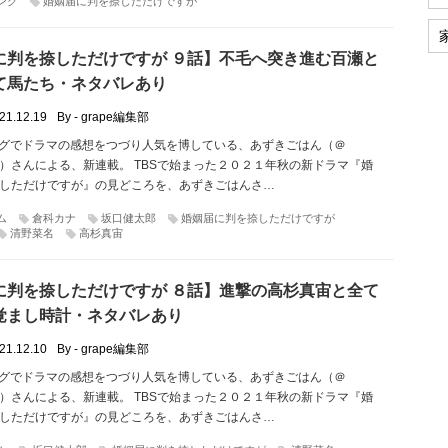
ング
婚姻届に判を捺しただけですが
に判を捺しただけですが ９話】不毛へ突き進む百瀬と
て馬たち・ネタバレあり
21.12.19
By - grape編集部
rやブログでドラマの感想をつづり人気を博している、あずきごはん（＠
ama）さんによる、新連載。 TBSで始まった２０２１年秋の新ドラマ『婚
しただけですが』の見どころを、あずきごはんさ…
ム
倉科カナ
坂口健太郎
婚姻届に判を捺しただけですが
清野菜名
高杉真宙
に判を捺しただけですが ８話】進撃の高杉真宙と全て
覚まし時計・ネタバレあり
21.12.10
By - grape編集部
rやブログでドラマの感想をつづり人気を博している、あずきごはん（＠
ama）さんによる、新連載。 TBSで始まった２０２１年秋の新ドラマ『婚
しただけですが』の見どころを、あずきごはんさ…