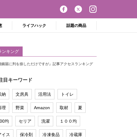
恵
ライフハック
話題の商品
ランキング
婚姻届に判を捺しただけですが』記事アクセスランキング
注目キーワード
収納
文房具
活用法
トイレ
料理
野菜
Amazon
取材
夏
100均
セリア
洗濯
１００均
アイス
保冷剤
冷凍食品
冷蔵庫