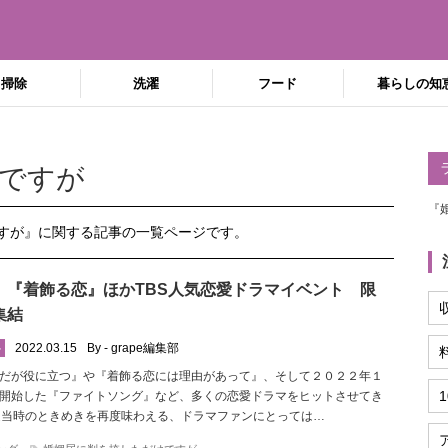
掃除
洗濯
フード
暮らしの知
ですが
『
ですが』に関する記事の一覧ページです。
』『着飾る恋』ほかTBS人気恋愛ドラマイベント 限
集結
2022.03.15
By - grape編集部
ル
だが役に立つ』や『着飾る恋には理由があって』、そして２０２２年１
開始した『ファイトソング』など、多くの恋愛ドラマをヒットさせてき
放送当時のときめきを再度味わえる、ドラマファンにとっては…