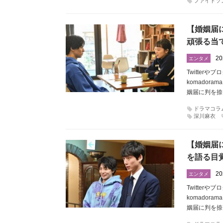
ファイトソ
【婚姻届
頑張る当
20
エンタメ
Twitte
komador
姻届に判を捺
ドラマコラ
深川麻衣
【婚姻届
を語る目
20
エンタメ
Twitte
komador
姻届に判を捺