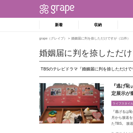
新着
収納
grape（グレイプ）
婚姻届に判を捺しただけですが（11件）
婚姻届に判を捺しただけ
TBSのテレビドラマ『婚姻届に判を捺しただけ
『逃げ恥
定展示が
ライフスタイ
『逃げるは恥
月から放送を
たTBS。 