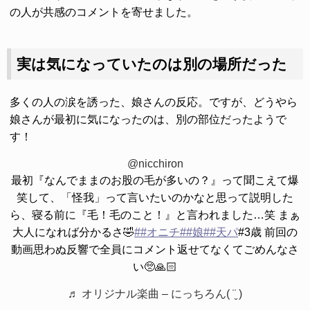
の人が共感のコメントを寄せました。
実は気になっていたのは別の場所だった
多くの人の涙を誘った、娘さんの反応。ですが、どうやら
娘さんが最初に気になったのは、別の部位だったようで
す！
@nicchiron
最初『なんでままのお股の毛が多いの？』って聞こえて爆
笑して、「怪我」って言いたいのかなと思って説明した
ら、寝る前に『毛！毛のこと！』と言われました…笑 まぁ
大人になれば分かるさ🤣
##オニチ
##娘
##天パ
#3歳 前回の
動画思わぬ反響で全員にコメント返せてなくてごめんなさ
い🥺🙏🏻
♬ オリジナル楽曲 – にっちろん( ¨̮ )