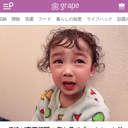
RANK
収納
掃除
洗濯
フード
暮らしの知恵
ライフハック
話題