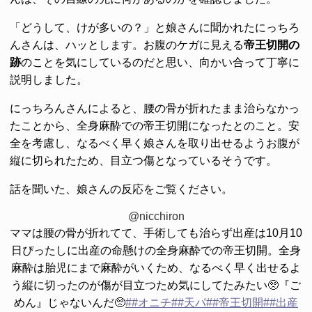
「どうして、けが多いの？」と娘さんに聞かれたにっちろ
んさんは、ハッとします。お腹のケガに見える
帝王切開の
跡
のことを気にしているのだと思い、向かい合って丁寧に
説明しました。
にっちろんさんによると、腰の骨が折れたまま治らなかっ
たことから、全身麻酔での帝王切開になったとのこと。安
全を考慮し、なるべく早く娘さんを取り出せるようお腹が
縦に切られたため、目立つ傷となっているそうです。
話を聞いた、娘さんの反応をご覧ください。
@nicchiron
ママは腰の骨が折れてて、手術しても治らず出産は10月10
日ぴったしに出産の命懸けの全身麻酔での帝王切開。全身
麻酔は胎児にまで麻酔がいくため、なるべく早く出せるよ
う縦に切ったのが傷が目立つため気にしてたみたい🥺『ご
めん』じゃないんだ🥺
##オニチ
##天パ
##帝王切開
##出産