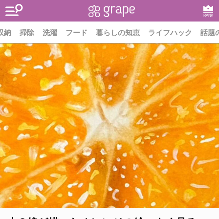
RANK
収納
掃除
洗濯
フード
暮らしの知恵
ライフハック
話題