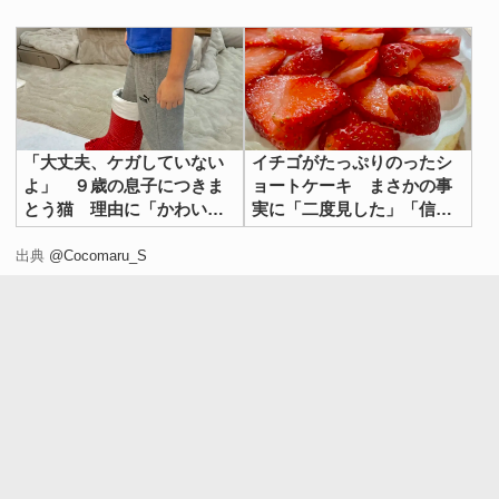
「大丈夫、ケガしていない
イチゴがたっぷりのったシ
よ」 ９歳の息子につきま
ョートケーキ まさかの事
とう猫 理由に「かわいす
実に「二度見した」「信じ
ぎ」「安心して」
られない」
出典
@Cocomaru_S