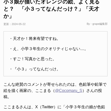
小３娘が描いたオレンジの絵、よく見る
と？ 「小３ってなんだっけ？」「天才
か」
By - grape編集部
更新：
2024-05-22
・天才か！将来有望ですね。
・え、小学３年生のクオリティじゃない…。
・すご！写真かと思った。
・『小３』ってなんだっけ。
こんな絶賛のコメントが寄せられたのは、色鉛筆や鉛筆で
絵を描く画家の、ここまる（
@Cocomaru_S
）さんの投
稿。
ここまるさんは、X（Twitter）に「小学３年生の娘が色鉛