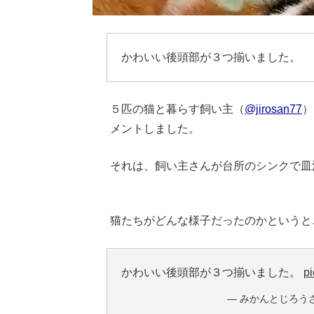
かわいい後頭部が３つ揃いました。
５匹の猫と暮らす飼い主（
@jirosan77
）
メントしました。
それは、飼い主さんが台所のシンクで皿
Loaded
:
62.90%
/
Unmute
猫たちがどんな様子だったのかというと
かわいい後頭部が３つ揃いました。
p
— みかんとじろうさんち