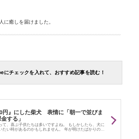
人に癒しを届けました。
apeにチェックを入れて、おすすめ記事を読む！
00円』にした柴犬 表情に「朝一で並びま
課金する」
って、喜ぶ子供たちは多いですよね。 もしかしたら、犬に
いたい時があるのかもしれません。 年が明けたばかりの
stagramに投稿された『柴犬のお年玉作戦』が話題と...