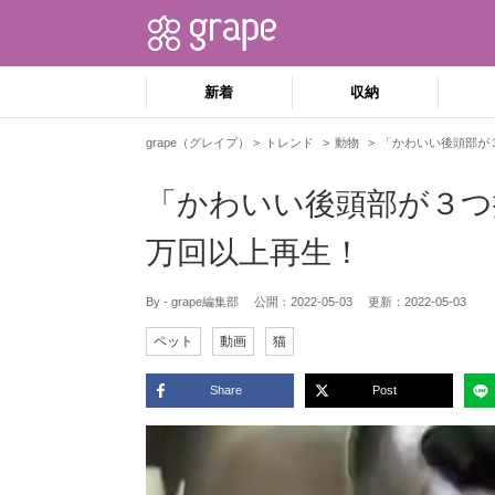
新着
収納
grape（グレイプ）
トレンド
動物
「かわいい後頭部が
「かわいい後頭部が３つ
万回以上再生！
By - grape編集部
公開：
2022-05-03
更新：
2022-05-03
ペット
動画
猫
Share
Post