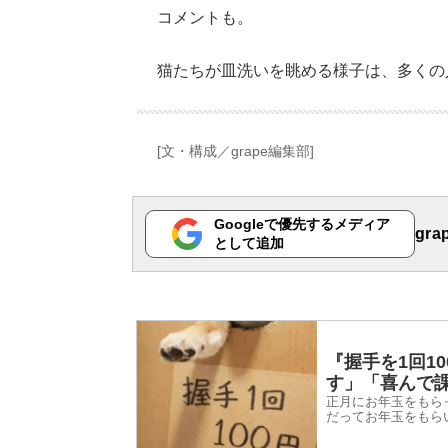
コメントも。
猫たちが皿洗いを眺める様子は、多くの
[文・構成／grape編集部]
Googleで優先するメディア
gr
として追加
『握手を1回1
す」「喜んで
正月にお年玉をもら
だってお年玉をもら
2026年1月2日、In