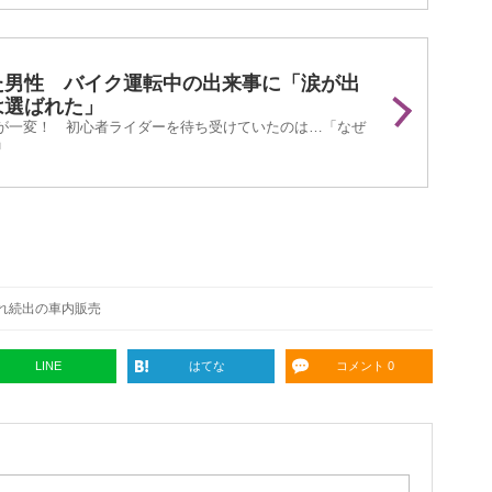
た男性 バイク運転中の出来事に「涙が出
は選ばれた」
が一変！ 初心者ライダーを待ち受けていたのは…「なぜ
」
れ続出の車内販売
LINE
はてな
コメント 0