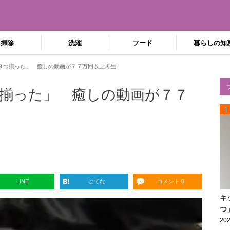
掃除
洗濯
フード
暮らしの知
３つ揃った」 癒しの動画が７７万回以上再生！
揃った」 癒しの動画が７７
1
LINE
はてな
コメント 0
キ
つ
202