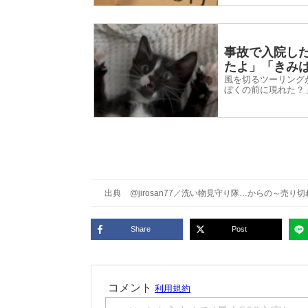
事故で入院し
たよ」「きみ
風を切るツーリング
ぼくの前に現れた？
出典
@jirosan77
／
洗い物見守り隊…からの～売り切
Share
Post