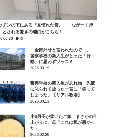
ッチンの下にある『見慣れた管』 「ながーく持
」とされる驚きの理由がこちら！
6.06.30
[PR]
「全部外せと言われたので…」
警察学校の新入生がとった「行
動」に思わずツッコミ
2026.03.19
警察学校の新入生が忘れ物 先輩
に叱られて放った一言に「笑って
しまった」【リアル教場】
2026.03.13
小6男子が炊いたご飯 まさかの仕
上がりに、母「これは私が悪かっ
た」
2026.02.26