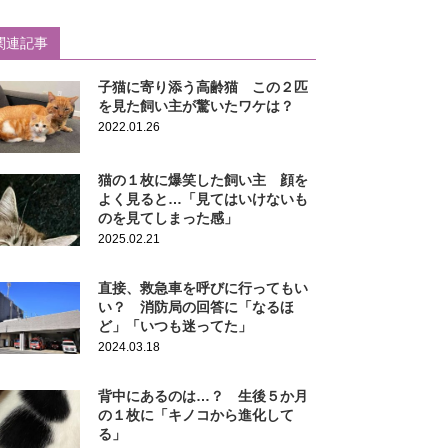
関連記事
子猫に寄り添う高齢猫 この２匹
を見た飼い主が驚いたワケは？
2022.01.26
猫の１枚に爆笑した飼い主 顔を
よく見ると…「見てはいけないも
のを見てしまった感」
2025.02.21
直接、救急車を呼びに行ってもい
い？ 消防局の回答に「なるほ
ど」「いつも迷ってた」
2024.03.18
背中にあるのは…？ 生後５か月
の１枚に「キノコから進化して
る」