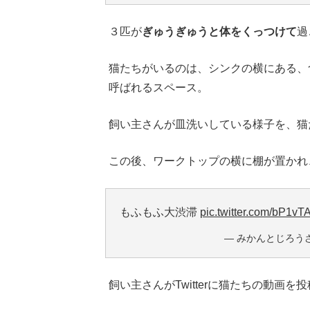
３匹が
ぎゅうぎゅうと体をくっつけて
過
猫たちがいるのは、シンクの横にある、
呼ばれるスペース。
飼い主さんが皿洗いしている様子を、猫
この後、ワークトップの横に棚が置かれ
もふもふ大渋滞
pic.twitter.com/bP1v
— みかんとじろうさんち
飼い主さんがTwitterに猫たちの動画