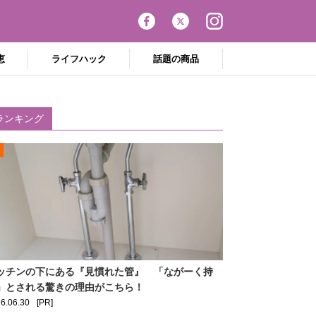
恵
ライフハック
話題の商品
ランキング
ッチンの下にある『見慣れた管』 「ながーく持
」とされる驚きの理由がこちら！
6.06.30
[PR]